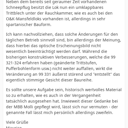
Neben dem bereits seit geraumer Zeit vorhandenen
Schneepflug besitzt die Lok nun ein umklappbares
Trittblech unter der Rauchkammer, wie es auch bei den
O&K-Mansfeldloks vorhanden ist, allerdings in sehr
spartanischer Bauform.
Ich kann nachvollziehen, dass solche Änderungen für den
täglichen Betrieb sinnvoll sind, bin allerdings der Meinung,
dass hierbei das optische Erscheinungsbild nicht
wesentlich beeinträchtigt werden darf. Während die
bisherigen konstruktiven Verbesserungen, welche die 99
321-324 erfahren haben (geänderte Trittstufen,
Pufferbohlenform usw.) nicht weiter auffallen, wirkt die
Veränderung an 99 331 äußerst störend und "entstellt" das
eigentlich stimmige Gesicht dieser Baureihe.
Es sollte unsere Aufgabe sein, historisch wertvolles Material
so zu erhalten, wie es auch in der Vergangenheit
tatsächlich ausgesehen hat. Inwieweit dieser Gedanke bei
der MBB Molli gepflegt wird, lässt sich nur vermuten - der
genannte Fall lässt mich persönlich allerdings zweifeln.
Viele Grüße
Maurice