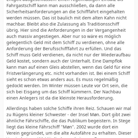
Fahrgastschiff kann man ausschließen, da dann alle
Sicherheitsanforderungen an die Schifffahrt eingehalten
werden müssen. Das ist baulich mit dem alten Kahn nicht
machbar. Bleibt also die Zulassung als Traditionsschiff
übrig. Hier sind die Anforderungen in der Vergangenheit
auch massiv angestiegen. Aber nur so wäre es möglich
gelegentlich Geld mit dem Schiff zu verdienen, ohne alle
Anforderung der Berufsschifffahrt zu erfüllen. Und das
Schiff muss Geld verdienen, da nicht nur der Wiederaufbau
Geld kostet, sondern auch der Unterhalt. Eine Dampflok
kann man auf einen Gleis abstellen, wenn das Geld für eine
Fristverlängerung etc. nicht vorhanden ist. Bei einem Schiff
sieht es schon etwas anders aus. Es muss regelmäßig
gedockt werden. Im Winter müssen Leute vor Ort sein, die
sich bei Eisgang um das Schiff kümmern. Der Nachbau
einen Anlegers ist da die kleinste Herausforderung.
Allerdings haben solche Schiffe ihren Reiz. Schauen wir mal
zu Rügens kleiner Schwester - der Insel Møn. Dort gibt zwei
ähnliche Fährschiffe, die das Publikum begeistern. In Stege
liegt das kleine Fährschiff "Møn". 2002 wurde dort ein
Verein gegründet, um die alte Autofähre zu erhalten. Dieser