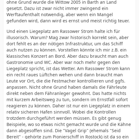
ohne Grund wurde die Wittow 2005 in Barth an Land
gesetzt. Dazu ist zwar nicht immer zwingend ein
Werftaufenthalt notwendig, aber wenn ein Mangel
gefunden wird, dann wird es ernst und meist richtig teuer.
Und einen Liegeplatz am Rassower Strom halte ich für
illusorisch. Warum? Mag zwar historisch korrekt sein, aber
dort fehlt es an der nötigen Infrastruktur, um das Schiff
auch nutzen zu können. Vorstellen könnte ich mir z.B. ein
klassisches Konzert an Bord. Aber dazu braucht man auch
Gastronomie und WC. Aber war noch mehr gegen den
Liegeplatz spricht, ist das Wetter. Am Rassower Strom kann
ein recht raues Lüftchen wehen und dann braucht man
Leute vor Ort, die die Festmacher kontrollieren und ggfs.
anpassen. Nicht ohne Grund haben damals die Fährleute
direkt neben dem Fähranleger gewohnt. Das hatte nichts
mit kurzem Arbeitsweg zu tun, sondern im Ernstfall sofort
reagieren zu können. Daher ist nur ein Liegeplatz in einem
relativ sicheren Hafen sinnvoll. Wobei die Kontrollen
trotzdem durchgeführt werden müssen. Es gibt genug
Beispiele, wo so etwas nicht gemacht wurde und die Kähne
dann abgesoffen sind. Die "Vagel Grip" (ehemals "Seid
Bereit" - gehörte zum Pionierschiff in Rostock) ist da so ein