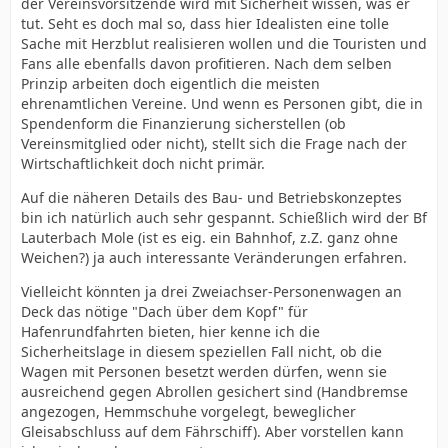
der Vereinsvorsitzende wird mit Sicherheit wissen, was er
tut. Seht es doch mal so, dass hier Idealisten eine tolle
Sache mit Herzblut realisieren wollen und die Touristen und
Fans alle ebenfalls davon profitieren. Nach dem selben
Prinzip arbeiten doch eigentlich die meisten
ehrenamtlichen Vereine. Und wenn es Personen gibt, die in
Spendenform die Finanzierung sicherstellen (ob
Vereinsmitglied oder nicht), stellt sich die Frage nach der
Wirtschaftlichkeit doch nicht primär.
Auf die näheren Details des Bau- und Betriebskonzeptes
bin ich natürlich auch sehr gespannt. Schießlich wird der Bf
Lauterbach Mole (ist es eig. ein Bahnhof, z.Z. ganz ohne
Weichen?) ja auch interessante Veränderungen erfahren.
Vielleicht könnten ja drei Zweiachser-Personenwagen an
Deck das nötige "Dach über dem Kopf" für
Hafenrundfahrten bieten, hier kenne ich die
Sicherheitslage in diesem speziellen Fall nicht, ob die
Wagen mit Personen besetzt werden dürfen, wenn sie
ausreichend gegen Abrollen gesichert sind (Handbremse
angezogen, Hemmschuhe vorgelegt, beweglicher
Gleisabschluss auf dem Fährschiff). Aber vorstellen kann