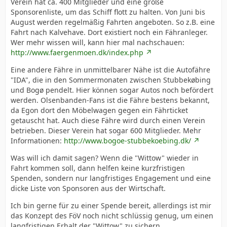
Verein hat ca. 400 Mitglieder und eine große
Sponsorenliste, um das Schiff flott zu halten. Von Juni bis
August werden regelmäßig Fahrten angeboten. So z.B. eine
Fahrt nach Kalvehave. Dort existiert noch ein Fähranleger.
Wer mehr wissen will, kann hier mal nachschauen:
http://www.faergenmoen.dk/index.php
Eine andere Fähre in unmittelbarer Nähe ist die Autofähre
"IDA", die in den Sommermonaten zwischen Stubbekøbing
und Bogø pendelt. Hier können sogar Autos noch befördert
werden. Olsenbanden-Fans ist die Fähre bestens bekannt,
da Egon dort den Möbelwagen gegen ein Fährticket
getauscht hat. Auch diese Fähre wird durch einen Verein
betrieben. Dieser Verein hat sogar 600 Mitglieder. Mehr
Informationen:
http://www.bogoe-stubbekoebing.dk/
Was will ich damit sagen? Wenn die "Wittow" wieder in
Fahrt kommen soll, dann helfen keine kurzfristigen
Spenden, sondern nur langfristiges Engagement und eine
dicke Liste von Sponsoren aus der Wirtschaft.
Ich bin gerne für zu einer Spende bereit, allerdings ist mir
das Konzept des FöV noch nicht schlüssig genug, um einen
langfristigen Erhalt der "Wittow" zu sichern.