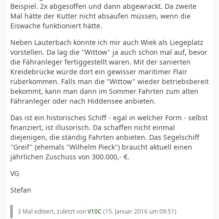
Beispiel. 2x abgesoffen und dann abgewrackt. Da zweite
Mal hätte der Kutter nicht absaufen müssen, wenn die
Eiswache funktioniert hätte.
Neben Lauterbach könnte ich mir auch Wiek als Liegeplatz
vorstellen. Da lag die "Wittow" ja auch schon mal auf, bevor
die Fähranleger fertiggestellt waren. Mit der sanierten
Kreidebrücke würde dort ein gewisser maritimer Flair
rüberkommen. Falls man die "Wittow" wieder betriebsbereit
bekommt, kann man dann im Sommer Fahrten zum alten
Fähranleger oder nach Hiddensee anbieten.
Das ist ein historisches Schiff - egal in welcher Form - selbst
finanziert, ist illusorisch. Da schaffen nicht einmal
diejenigen, die ständig Fahrten anbieten. Das Segelschiff
"Greif" (ehemals "Wilhelm Pieck") braucht aktuell einen
jährlichen Zuschuss von 300.000,- €.
VG
Stefan
3 Mal editiert, zuletzt von
V10C
(
15. Januar 2016 um 09:51
)