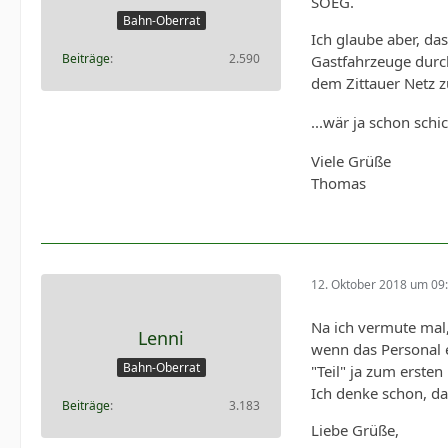
SOEG.
Bahn-Oberrat
Ich glaube aber, da
Beiträge
2.590
Gastfahrzeuge durch
dem Zittauer Netz 
...wär ja schon sch
Viele Grüße
Thomas
12. Oktober 2018 um 09
Na ich vermute mal
Lenni
wenn das Personal e
Bahn-Oberrat
"Teil" ja zum erste
Ich denke schon, d
Beiträge
3.183
Liebe Grüße,