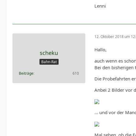
Lenni
12. Oktober 2018 um 12
Hallo,
scheku
auch wenn es schon 
Bahn-Rat
Bei den bisherigen 
Beiträge
610
Die Probefahrten er
Anbei 2 Bilder vor 
... und vor der Man
Mal sehen, ob die 