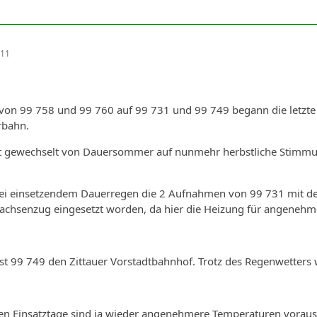
:11
von 99 758 und 99 760 auf 99 731 und 99 749 begann die letzt
rbahn.
t gewechselt von Dauersommer auf nunmehr herbstliche Stimmu
bei einsetzendem Dauerregen die 2 Aufnahmen von 99 731 mit 
n Sachsenzug eingesetzt worden, da hier die Heizung für angene
st 99 749 den Zittauer Vorstadtbahnhof. Trotz des Regenwetters 
den Einsatztage sind ja wieder angenehmere Temperaturen vorau