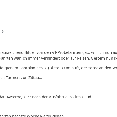
:19
ausreichend Bilder von den VT-Probefahrten gab, will ich nun a
Fahrten war ich immer verhindert oder auf Reisen. Gestern nun 
folgten im Fahrplan des 3. (Diesel-) Umlaufs, der sonst an den 
den Türmen von Zittau...
dau-Kaserne, kurz nach der Ausfahrt aus Zittau-Süd.
Fahrten nächste Woche weiter gehen.