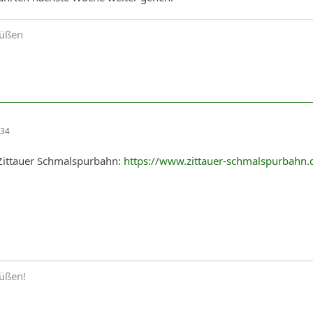
rüßen
:34
Zittauer Schmalspurbahn:
https://www.zittauer-schmalspurbah
rüßen!