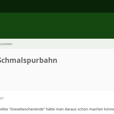
ussionen
r Schmalspurbahn
:07
elles “Dieselwochenende“ hätte man daraus schon machen können, s