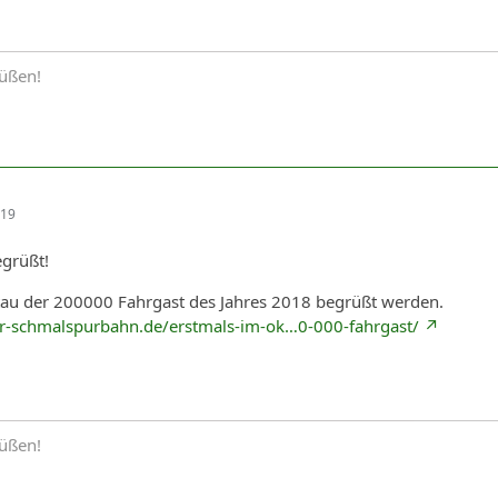
rüßen!
:19
grüßt!
ttau der 200000 Fahrgast des Jahres 2018 begrüßt werden.
er-schmalspurbahn.de/erstmals-im-ok…0-000-fahrgast/
rüßen!