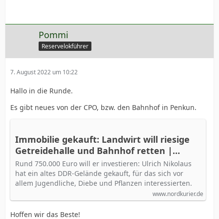
Pommi
Reservelokführer
7. August 2022 um 10:22
Hallo in die Runde.
Es gibt neues von der CPO, bzw. den Bahnhof in Penkun.
Immobilie gekauft: Landwirt will riesige
Getreidehalle und Bahnhof retten |
Nordkurier.de
Rund 750.000 Euro will er investieren: Ulrich Nikolaus
hat ein altes DDR-Gelände gekauft, für das sich vor
allem Jugendliche, Diebe und Pflanzen interessierten.
www.nordkurier.de
Hoffen wir das Beste!