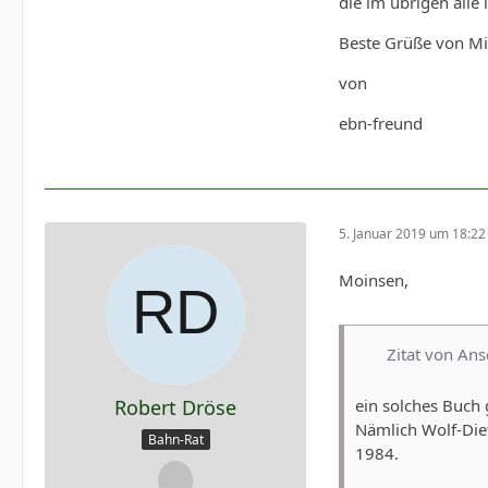
die im übrigen alle
Beste Grüße von Mi
von
ebn-freund
5. Januar 2019 um 18:22
Moinsen,
Zitat von An
Robert Dröse
ein solches Buch g
Nämlich Wolf-Die
Bahn-Rat
1984.