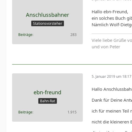
Hallo ebn-Freund,
Anschlussbahner
ein solches Buch gib
Stationsvorsteher
Nämlich Wolf-Dietg
Beiträge
283
Viele liebe Grüße v
und von Peter
5. Januar 2019 um 18:17
Hallo Anschlussbah
ebn-freund
Dank für Deine Antw
Bahn-Rat
ich für meinen Tei
Beiträge
1.915
nicht die kleineren