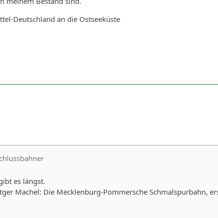
 in meinem Bestand sind.
ttel-Deutschland an die Ostseeküste
schlussbahner
ibt es längst.
tger Machel: Die Mecklenburg-Pommersche Schmalspurbahn, ersch