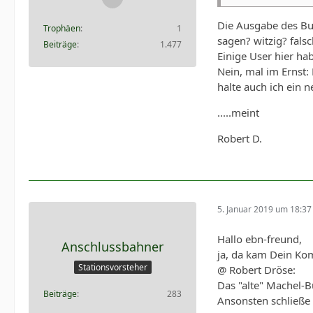
Die Ausgabe des Buch
Trophäen
1
sagen? witzig? falsc
Beiträge
1.477
Einige User hier ha
Nein, mal im Ernst:
halte auch ich ein 
.....meint
Robert D.
5. Januar 2019 um 18:37
Hallo ebn-freund,
Anschlussbahner
ja, da kam Dein Kom
Stationsvorsteher
@ Robert Dröse:
Das "alte" Machel-B
Beiträge
283
Ansonsten schließe