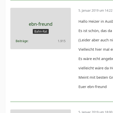
5. Januar 2019 um 14:22
Hallo Heizer in Aus
ebn-freund
Es ist schön, das d
Bahn-Rat
(Leider aber auch n
Beiträge
1.915
Vielleicht hier mal
Es wäre echt angebr
vielleicht wäre da 
Meint mit besten G
Euer ebn-freund
5. Januar 2019 um 18:00