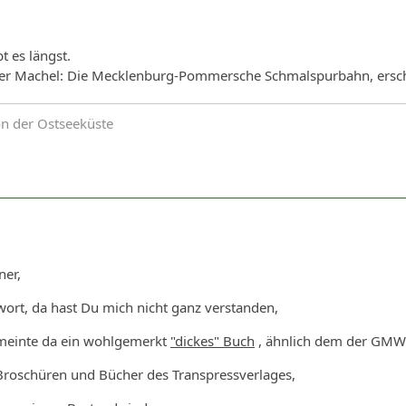
t es längst.
er Machel: Die Mecklenburg-Pommersche Schmalspurbahn, erschie
on der Ostseeküste
ner,
ort, da hast Du mich nicht ganz verstanden,
l meinte da ein wohlgemerkt
"dickes" Buch
, ähnlich dem der GMWE
 Broschüren und Bücher des Transpressverlages,