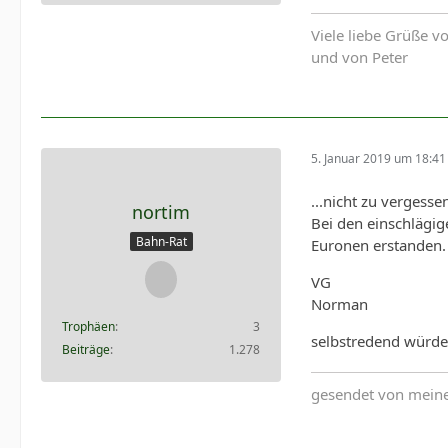
Viele liebe Grüße v
und von Peter
5. Januar 2019 um 18:41
...nicht zu vergess
nortim
Bei den einschlägig
Bahn-Rat
Euronen erstanden.
VG
Norman
Trophäen
3
selbstredend würde
Beiträge
1.278
gesendet von mein