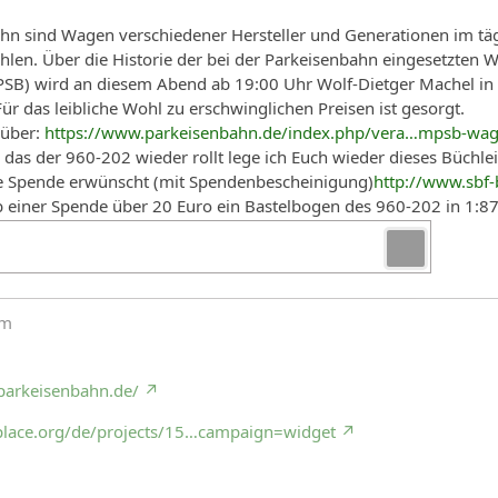
hn sind Wagen verschiedener Hersteller und Generationen im täg
ählen. Über die Historie der bei der Parkeisenbahn eingesetzt
B) wird an diesem Abend ab 19:00 Uhr Wolf-Dietger Machel in ei
ür das leibliche Wohl zu erschwinglichen Preisen ist gesorgt.
 über:
https://www.parkeisenbahn.de/index.php/vera…mpsb-wag
 das der 960-202 wieder rollt lege ich Euch wieder dieses Büchle
ede Spende erwünscht (mit Spendenbescheinigung)
http://www.sbf-
 einer Spende über 20 Euro ein Bastelbogen des 960-202 in 1:87
mm
parkeisenbahn.de/
place.org/de/projects/15…campaign=widget