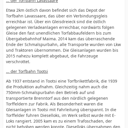
... der Torfbahn Lavassaare
Etwa 2km östlich davon befindet sich das Depot der
Torfbahn Lavassaare, das über ein Verbindungsgleis
erreichbar ist. Über ein Gleisdreieck sind die östlich
gelegenen Verladeanlagen erreichbar, nordwärts folgen
Gleise den fast unendlichen Torfabbaufeldern bis zum
Übergabebahnhof Maima. 2014 kam das überraschende
Ende der Schmalspurbahn, alle Transporte wurden von Lkw
und Traktoren übernommen. Die Gleisanlagen wurden bis
2015 nahezu komplett abgebaut, die Fahrzeuge
verschrottet.
... der Torfbahn Tootsi
Ab 1937 entstand in Tootsi eine Torfbrikettfabrik, die 1939
die Produktion aufnahm. Gleichzeitig nahm auch die
750mm-Schmalspurbahn den Betrieb auf und
transportierte Brenntorf aus den nördlich gelegenen
Torffeldern zur Fabrik. Als Besonderheit waren die
Gleisanlagen in Tootsi mit Fahrleitung überspannt. In die
Torffelder fuhren Dieselloks, im Werk selbst wurde mit E-
Loks rangiert. 2005 kam es zu einem Trafoschaden, der
nicht behoben werden konnte, Dieselloks übernahmen den