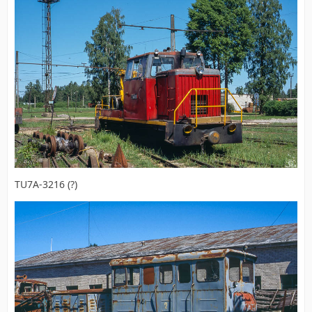
TU7A-3216 (?)