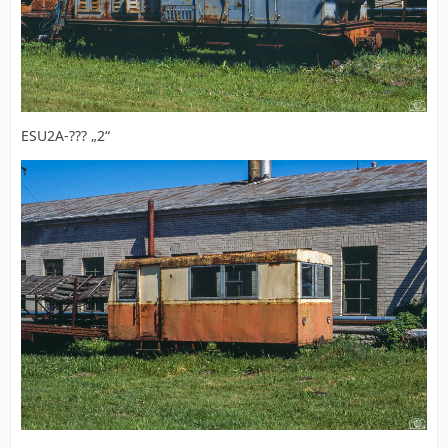
ESU2A-??? „2“