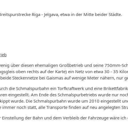
Breitspurstrecke Riga - Jelgava, etwa in der Mitte beider Städte.
rieb
h wenig über diesen ehemaligen Großbetrieb und seine 750mm-Sc
sgleis oben rechts auf der Karte) ein Netz von etwa 30 - 35 Kilo
 beide Steckennetze bei Gaismas auf wenige Meter nähern, nur ge
rch die Schmalspurbahn ein Torfkraftwerk und eine Brikettfabrik
hren eingestellt. Am Ende des Schmalspurbetriebs wurde nur noch 
kippt wurde. Die Schmalspurbahn wurde um 2010 eingestellt und
e immer noch statt, alle Transporte finden auf neu angelegten Stra
r Einstellung der Bahn und dem Verbleib der Fahrzeuge wäre ich 