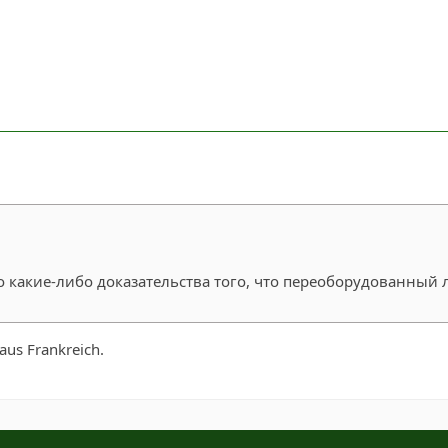
го какие-либо доказательства того, что переоборудованный 
aus Frankreich.