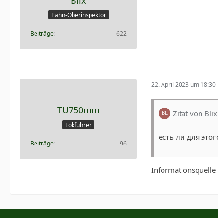
Blix
Bahn-Oberinspektor
Beiträge
622
22. April 2023 um 18:30
TU750mm
Zitat von Blix
Lokführer
есть ли для это
Beiträge
96
Informationsquelle 