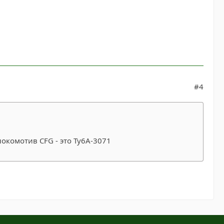
#4
локомотив CFG - это Ту6А-3071