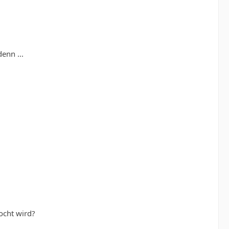
enn ...
ocht wird?