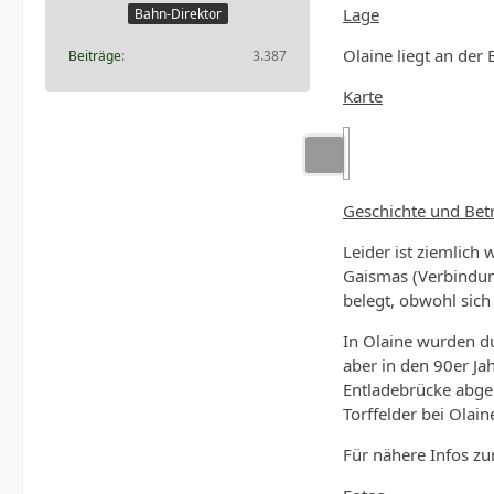
Lage
Bahn-Direktor
Olaine liegt an der 
Beiträge
3.387
Karte
Geschichte und Bet
Leider ist ziemlic
Gaismas (Verbindung
belegt, obwohl sich
In Olaine wurden du
aber in den 90er Ja
Entladebrücke abge
Torffelder bei Olain
Für nähere Infos zu