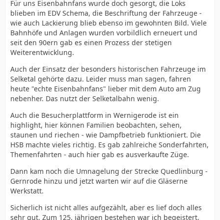
Für uns Eisenbahnfans wurde doch gesorgt, die Loks
blieben im EDV Schema, die Beschriftung der Fahrzeuge -
wie auch Lackierung blieb ebenso im gewohnten Bild. Viele
Bahnhöfe und Anlagen wurden vorbildlich erneuert und
seit den 90ern gab es einen Prozess der stetigen
Weiterentwicklung.
Auch der Einsatz der besonders historischen Fahrzeuge im
Selketal gehörte dazu. Leider muss man sagen, fahren
heute "echte Eisenbahnfans" lieber mit dem Auto am Zug
nebenher. Das nutzt der Selketalbahn wenig.
Auch die Besucherplattform in Wernigerode ist ein
highlight, hier können Familien beobachten, sehen,
staunen und riechen - wie Dampfbetrieb funktioniert. Die
HSB machte vieles richtig. Es gab zahlreiche Sonderfahrten,
Themenfahrten - auch hier gab es ausverkaufte Züge.
Dann kam noch die Umnagelung der Strecke Quedlinburg -
Gernrode hinzu und jetzt warten wir auf die Gläserne
Werkstatt.
Sicherlich ist nicht alles aufgezählt, aber es lief doch alles
sehr gut. Zum 125. jährigen bestehen war ich begeistert,