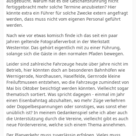
ausgebucht. warum hat es die Geschäftsführung nicht
fertiggebracht mehr solche Termine anzubieten? Hier
könnte extra ein Führer für solche Zwecke extern angefragt
werden, dass muss nicht vom eigenen Personal geführt
werden.
Nach wie vor etwas komisch finde ich das seit ein paar
Jahren geltende Fotografierverbot in der Werkstatt
Westerntor. Das gehört eigentlich mit zu einer Führung,
solange sich die Gäste in den normalen Pfaden bewegen.
Leider sind zahlreiche Fahrzeuge heute über Jahre nicht im
Betrieb, hier könnten doch an besonderen Bahnhöfen wie
Wernigerode, Nordhausen, Haselfelde, Gernrode kleine
Freiluftmuseen entstehen, wo die Fahrzeuge zumindest von
Mai bis Oktober besichtigt werden könnten. Vielleicht sogar
thematisch sortiert. Was spricht dagegen - einmal im Jahr
einen Eisenbahntag abzuhalten, wo mehr Züge verkehren
oder Doppelbespannungen oder sonstiges, was sonst eher
unüblich ist? In meinem Gedankenspiel sehe ich aber auch
die Unterstützung durch die Vereine, vielleicht gibt es auch
neue Fördervereine, welche sich einem Thema annehmen.
Der Planverkehr muss zuverlässig erfolgen. Vieles muss