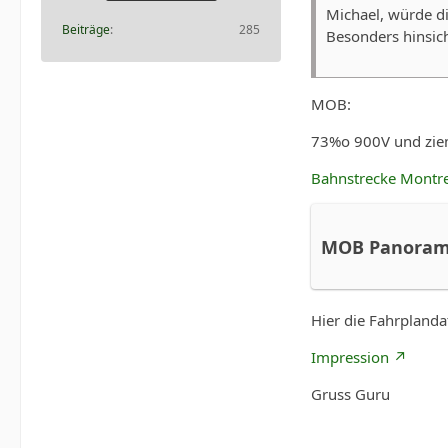
Michael, würde di
Beiträge
285
Besonders hinsic
MOB:
73%o 900V und ziem
Bahnstrecke Montr
MOB Panoramic
Hier die Fahrplanda
Impression
Gruss Guru