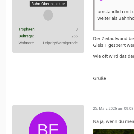
Bahn-Oberinspektor
umständlich mit 
weiter als Bahnho
Trophäen
3
Beiträge
265
Der Zeitaufwand bet
Wohnort
Leipzig/Wernigerode
Gleis 1 gesperrt we
Wie oft wird das de
Grüße
25. März 2026 um 09:08
Na ja, wenn du mein