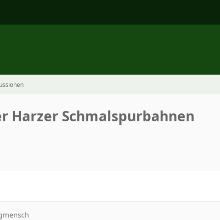
ussionen
er Harzer Schmalspurbahnen
rgmensch