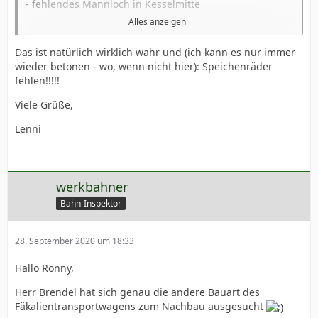
- fehlendes Mannloch in Kesselmitte
Alles anzeigen
- falsche Anordnung der Lifthaken & des Zufüllstutzens
Das ist natürlich wirklich wahr und (ich kann es nur immer
wieder betonen - wo, wenn nicht hier): Speichenräder
- Heberleinrollen auf dem Kessel fehlen
fehlen!!!!!
Viele Grüße,
- Werkzeugkiste auf der falschen Seite
Lenni
- der Rahmen war laut Werksfoto schwarz
werkbahner
Bahn-Inspektor
28. September 2020 um 18:33
Hallo Ronny,
Herr Brendel hat sich genau die andere Bauart des
Fäkalientransportwagens zum Nachbau ausgesucht