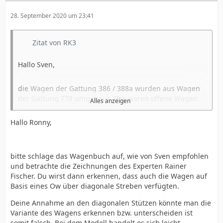
28. September 2020 um 23:41
Zitat von RK3
Hallo Sven,
die Wagen der Gattung 386 / 388a wurden aus Wagen
der Gattung 778 umgebaut. Das waren offene Wagen
Alles anzeigen
mit einer Länge von 4,78m deren Seitenwände über die
gesamte Länge zu öffnen waren. Aus diesem Grund
Hallo Ronny,
verfügten diese insgesamt 5 Fäkalienwagen nicht über
die diagonale Strebe zum abstützen der Stirnwand mit
dem Heberleingalgen, denn das wäre bei der Nutzung
Die insgesamt 7 nachgebauten Wagen wurden direkt
bitte schlage das Wagenbuch auf, wie von Sven empfohlen
als offener Wagen schlicht im Weg gewesen.
als Privatwagen gebaut und sollten auch nur zum
und betrachte die Zeichnungen des Experten Rainer
Fäkalientransport genutzt werden, daher besaßen sie
Fischer. Du wirst dann erkennen, dass auch die Wagen auf
diese Strebe.
Basis eines Ow über diagonale Streben verfügten.
Deine Annahme an den diagonalen Stützen könnte man die
Durch die Nachbildung genau dieser Strebe kann es
Variante des Wagens erkennen bzw. unterscheiden ist
sich meiner Meinung nach nur um einen Wagen der
somit falsch. Bei dem Modell handelt es sich leicht