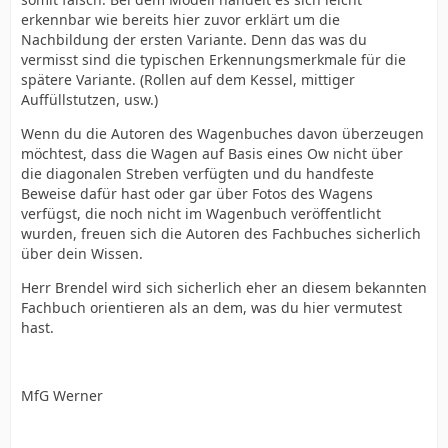
Nachbauserie handeln, dieser müsste dann aber
erkennbar wie bereits hier zuvor erklärt um die
andere Kessel besitzen.
Nachbildung der ersten Variante. Denn das was du
vermisst sind die typischen Erkennungsmerkmale für die
Der Vergleich mit TM ist eben nicht ein Vergleich von
spätere Variante. (Rollen auf dem Kessel, mittiger
Äpfeln mit Birnen, denn der neu konstruierte Kessel
Auffüllstutzen, usw.)
besitzt, abgesehen von der besseren Bedruckung,
Wenn du die Autoren des Wagenbuches davon überzeugen
keinen Unterschied zu dem von Technomodell. Mag
möchtest, dass die Wagen auf Basis eines Ow nicht über
sein, dass er den korrekten Durchmesser hat und die
die diagonalen Streben verfügten und du handfeste
Form- und Gusstechnik mittlerweile detailierter ist. Aber
Beweise dafür hast oder gar über Fotos des Wagens
für einen im Jahre 2020 konstruierten Kessel gehören
Nur damit kein falscher Eindruck entsteht - ich mag die
verfügst, die noch nicht im Wagenbuch veröffentlicht
das Mannloch und die Nieten einfach dazu. Es gibt
Modelle der Manufaktur Neustadt sehr und bin selber
wurden, freuen sich die Autoren des Fachbuches sicherlich
heutzutage so viele Möglichkeiten, von 3D-Druck, über
stolzer Besitzer von mehreren Wagen. Aber beim
über dein Wissen.
fräsen oder Ms-Feinguss, da sollte ein Kesselwagen
Fäkalienwagen stimmt meiner Meinung nach das Preis-
nicht mehr aussehen als wäre er geschweißt.
/ Leistungsverhältnis nicht.
Herr Brendel wird sich sicherlich eher an diesem bekannten
Zumindest in dieser Preisklasse kann man so etwas
Fachbuch orientieren als an dem, was du hier vermutest
meiner Meinung nach erwarten.
hast.
MfG Ronny
MfG Werner