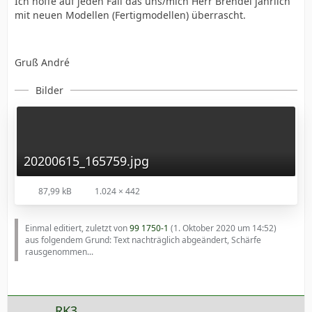
Ich hoffe auf jeden Fall das uns/mich Herr Brendel jährlich
mit neuen Modellen (Fertigmodellen) überrascht.
Gruß André
Bilder
20200615_165759.jpg
87,99 kB
1.024 × 442
Einmal editiert, zuletzt von
99 1750-1
(
1. Oktober 2020 um 14:52
)
aus folgendem Grund: Text nachträglich abgeändert, Schärfe
rausgenommen...
RK3