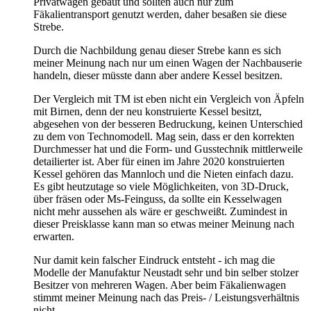
Privatwagen gebaut und sollten auch nur zum
Fäkalientransport genutzt werden, daher besaßen sie diese
Strebe.
Durch die Nachbildung genau dieser Strebe kann es sich
meiner Meinung nach nur um einen Wagen der Nachbauserie
handeln, dieser müsste dann aber andere Kessel besitzen.
Der Vergleich mit TM ist eben nicht ein Vergleich von Äpfeln
mit Birnen, denn der neu konstruierte Kessel besitzt,
abgesehen von der besseren Bedruckung, keinen Unterschied
zu dem von Technomodell. Mag sein, dass er den korrekten
Durchmesser hat und die Form- und Gusstechnik mittlerweile
detailierter ist. Aber für einen im Jahre 2020 konstruierten
Kessel gehören das Mannloch und die Nieten einfach dazu.
Es gibt heutzutage so viele Möglichkeiten, von 3D-Druck,
über fräsen oder Ms-Feinguss, da sollte ein Kesselwagen
nicht mehr aussehen als wäre er geschweißt. Zumindest in
dieser Preisklasse kann man so etwas meiner Meinung nach
erwarten.
Nur damit kein falscher Eindruck entsteht - ich mag die
Modelle der Manufaktur Neustadt sehr und bin selber stolzer
Besitzer von mehreren Wagen. Aber beim Fäkalienwagen
stimmt meiner Meinung nach das Preis- / Leistungsverhältnis
nicht.