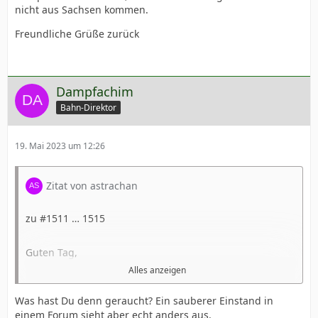
nicht aus Sachsen kommen.
Freundliche Grüße
Freundliche Grüße zurück
astrachan
Dampfachim
Bahn-Direktor
19. Mai 2023 um 12:26
Zitat von astrachan
zu #1511 … 1515
Guten Tag,
Alles anzeigen
der Berichterstatter sollte doch bitte kritisch seine
Was hast Du denn geraucht? Ein sauberer Einstand in
Fotoauswahl prüfen. Ein Sammelsurium qualitativ
einem Forum sieht aber echt anders aus.
unzureichender, unscharfer und beliebiger Aufnahmen