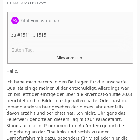
19. Mai 2023 um 12:25
Zitat von astrachan
zu #1511 … 1515
Guten Tag,
Alles anzeigen
der Berichterstatter sollte doch bitte kritisch seine
Hallo,
Fotoauswahl prüfen. Ein Sammelsurium qualitativ
unzureichender, unscharfer und beliebiger Aufnahmen
ich habe mich bereits in den Beiträgen für die unscharfe
ist für den erwartungsvollen Leser ärgerlich und
Qualität einige meiner Bilder entschuldigt. Allerdings war
enttäuschend.
ich bis jetzt der einzige der über die Riverboat-Shuffle 2023
berichtet und in Bildern festgehalten hatte. Oder hast du
Auch Dutzende aussageloser Nachtaufnahmen nur mit
jemand anderes hier gesehen der dieses Jahr ebenfalls
verwischten Lichtpunkten und Mengen wackliger
davon erzählt und berichtet hat? Ich nicht. Übrigens das
Feuerwerksbilder passen nicht in eine seriösen
Feuerwerk gehörte an diesem Tag mit zur Paradefahrt.
Bilderkollektion. - Zudem wird unnötig viel
Stand auch so im Programm drin. Außerdem gehört die
Speicherplatz zugepflastert.
Umgebung an der Elbe links und rechts zu einer
Dampferfahrt mit dazu, besonders für Mitglieder hier die