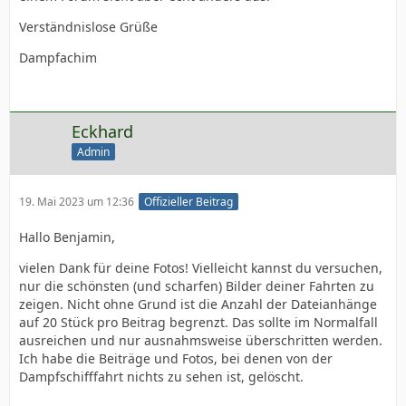
ist für den erwartungsvollen Leser ärgerlich und
Verständnislose Grüße
enttäuschend.
Dampfachim
Auch Dutzende aussageloser Nachtaufnahmen nur mit
verwischten Lichtpunkten und Mengen wackliger
Feuerwerksbilder passen nicht in eine seriösen
Eckhard
Bilderkollektion. - Zudem wird unnötig viel
Speicherplatz zugepflastert.
Admin
Freundliche Grüße
19. Mai 2023 um 12:36
Offizieller Beitrag
astrachan
Hallo Benjamin,
vielen Dank für deine Fotos! Vielleicht kannst du versuchen,
nur die schönsten (und scharfen) Bilder deiner Fahrten zu
zeigen. Nicht ohne Grund ist die Anzahl der Dateianhänge
auf 20 Stück pro Beitrag begrenzt. Das sollte im Normalfall
ausreichen und nur ausnahmsweise überschritten werden.
Ich habe die Beiträge und Fotos, bei denen von der
Dampfschifffahrt nichts zu sehen ist, gelöscht.