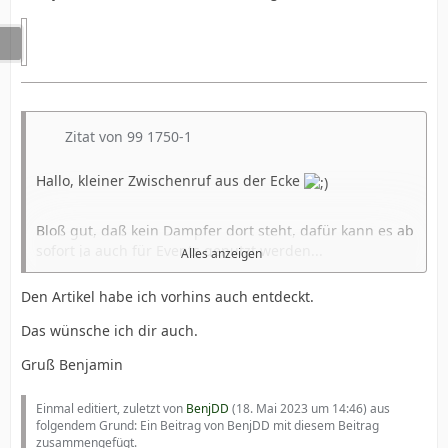
Zitat von 99 1750-1
Hallo, kleiner Zwischenruf aus der Ecke
Bloß gut, daß kein Dampfer dort steht, dafür kann es ab
sofort ja auch für Events genutzt werden...
Alles anzeigen
Den Artikel habe ich vorhins auch entdeckt.
https://www.tag24.de/amp/dresden/lo…mgebung-
2836554
Das wünsche ich dir auch.
Gruß Benjamin
So, vielen Dank
BenjDD
für die exzellente
Berichterstattung, nun kann es weiter gehen...
Einmal editiert, zuletzt von
BenjDD
(
18. Mai 2023 um 14:46
) aus
folgendem Grund: Ein Beitrag von BenjDD mit diesem Beitrag
Schönen Feiertag
zusammengefügt.