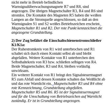
nicht mehr in Betrieb befindlichen
Warnsignalüberwachungsmagnete R7 und R8, sind
angezogen. Die übrigen Magnetschalter R3, R4 und R6 sind
stromlos. Die Kontakte des Magneten R5 haben die weißen
Lampen an die Stromquelle angeschlossen, so daß an den
Warnsignalen S1 und S2 weißes Betriebszeichen erscheint.
Magnetschalter R1 und R2. Der rote Punkt kennzeichnet die
angezogene Grundstellung.
2) Der Zug befährt die Einschaltschienenstromschließer
K1/K1a:
Der Ruhestromkreis von R1 wird unterbrochen und R1
schaltet sich durch einen Kontakt selbst ab und bleibt
abgefallen. Weitere Kontakte von R1 unterbrechen den
Selbsthaltekreis von R3 bzw. schließen selbigen von R4.
Beide Magnetschalter, R3 und R4, bleiben vorläufig
unwirksam.
Ein weiterer Kontakt von R1 bringt den Signalsteuermagnet
R5 zum Abfall und dessen Kontakte schalten das Weißlicht ab
und das rote Warnlicht ein.
Magnetschalter R3 und R4 ohne
rote Kennzeichnung, Grundstellung abgefallen.
Magnetschalter R5 und R6. R5 ist der Signalsteuermagnet
und für die Umschaltung von Betriebszeichen auf Warnlicht
zuständig. Er ist in Grundstellung angezogen.