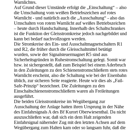
Warnlichtes.
Auf Grund dieser Umstände erfolgt die „Einschaltung“ – also
die Umschaltung vom weißen Betriebszeichen auf rotes
Warnlicht - und natürlich auch die „Ausschaltung“ - also das
Umschalten von rotem Warnlicht auf weißes Betriebszeichen
– heute durch Handschaltung. Innerhalb des Schaltschrankes
ist die Funktion der Gleisstromkreise jedoch nachgebildet und
kann bei bedarf nachvollzogen werden.
Die Stromkreise des Ein- und Ausschaltmagnetschalters R1
und R2, die früher durch die Gleisschaltmittel betätigt
wurden, sowie der Signalsteuermagnet R5 sind aus
Sicherheitsgründen in Ruhestromschaltung gelegt. Somit war
bzw. ist sichergestellt, daß zum Beispiel bei einem Aderbruch
in den Zuleitungen zu den Schienenstromschließern stets rotes
Warnlicht erscheint, also die Schaltung wie bei der Eisenbahn
üblich, zur sicheren Seite reagierte. Heute wir dies als „Fail-
Safe-Prinzip“ bezeichnet. Die Zuleitungen zu den
Einschaltschienenstromschließern waren als Freileitungen
ausgeführt.
Die beiden Gleisstromkreise im Wegübergang zur
Ausschaltung der Anlage hatten ihren Ursprung in der Nähe
des Einfahrsignals A des Bf Kurort Oberwiesenthal. Da nicht
auszuschließen war, daß sich ein dem Halt zeigenden
Einfahrsignal nähernder Zug mit den letzten Achsen auf dem
Wegübergang zum Halten kam oder so langsam fuhr, daß die