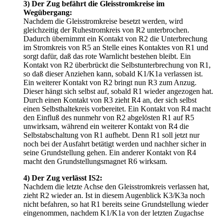
3) Der Zug befährt die Gleisstromkreise im
Wegübergang:
Nachdem die Gleisstromkreise besetzt werden, wird
gleichzeitig der Ruhestromkreis von R2 unterbrochen.
Dadurch übernimmt ein Kontakt von R2 die Unterbrechung
im Stromkreis von R5 an Stelle eines Kontaktes von R1 und
sorgt dafür, daß das rote Warnlicht bestehen bleibt. Ein
Kontakt von R2 überbrückt die Selbstunterbrechung von R1,
so daß dieser Anziehen kann, sobald K1/K1a verlassen ist.
Ein weiterer Kontakt von R2 bringt nun R3 zum Anzug.
Dieser hängt sich selbst auf, sobald R1 wieder angezogen hat.
Durch einen Kontakt von R3 zieht R4 an, der sich selbst
einen Selbsthaltekreis vorbereitet. Ein Kontakt von R4 macht
den Einfluß des nunmehr von R2 abgelösten R1 auf R5
unwirksam, während ein weiterer Kontakt von R4 die
Selbstabschaltung von R1 aufhebt. Denn R1 soll jetzt nur
noch bei der Ausfahrt betätigt werden und nachher sicher in
seine Grundstellung gehen. Ein anderer Kontakt von R4
macht den Grundstellungsmagnet R6 wirksam.
4) Der Zug verlässt IS2:
Nachdem die letzte Achse den Gleisstromkreis verlassen hat,
zieht R2 wieder an. Ist in diesem Augenblick K3/K3a noch
nicht befahren, so hat R1 bereits seine Grundstellung wieder
eingenommen, nachdem K1/K1a von der letzten Zugachse