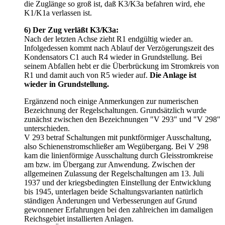
die Zuglänge so groß ist, daß K3/K3a befahren wird, ehe
K1/K1a verlassen ist.
6) Der Zug verläßt K3/K3a:
Nach der letzten Achse zieht R1 endgültig wieder an.
Infolgedessen kommt nach Ablauf der Verzögerungszeit des
Kondensators C1 auch R4 wieder in Grundstellung. Bei
seinem Abfallen hebt er die Überbrückung im Stromkreis von
R1 und damit auch von R5 wieder auf.
Die Anlage ist
wieder in Grundstellung.
Ergänzend noch einige Anmerkungen zur numerischen
Bezeichnung der Regelschaltungen. Grundsätzlich wurde
zunächst zwischen den Bezeichnungen "V 293" und "V 298"
unterschieden.
V 293 betraf Schaltungen mit punktförmiger Ausschaltung,
also Schienenstromschließer am Wegübergang. Bei V 298
kam die linienförmige Ausschaltung durch Gleisstromkreise
am bzw. im Übergang zur Anwendung. Zwischen der
allgemeinen Zulassung der Regelschaltungen am 13. Juli
1937 und der kriegsbedingten Einstellung der Entwicklung
bis 1945, unterlagen beide Schaltungsvarianten natürlich
ständigen Änderungen und Verbesserungen auf Grund
gewonnener Erfahrungen bei den zahlreichen im damaligen
Reichsgebiet installierten Anlagen.