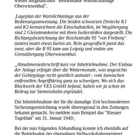
wieder aufgetauchten "Betriebsakte Warnlichtanlage
Oberwiesenthal".
Lageplan der Warnlichtanlage aus der
Bedienungsanweisung. Die beiden schwarzen Dreiecke K1
und K3 kennzeichnen die Einschaltstellen, im Wegübergang
sind 2 Gleisstromkreise mit ihren Isolierstößen dargestellt. Die
Richtungsbezeichnung der Reichsstraße 95 "von Freiberg"
(unten) mutet etwas kurios an. Rein geografisch passt das
zwar, aber die R 95 kam aus Leipzig und endete am
Grenzübergang Oberwiesenthal.
Abnahmeniederschrift kurz vor Inbetriebnahme. Der Einbau
der Anlage erfolgte über die Wintermonate, was angesichts
der Gebirgslage recht sportlich anmutet - vom inzwischen
entfesselten Angriffskrieg ganz zu schweigen. Wo sich das
Blockwerk der VES GmbH befand, haben wir ja schon im
Beitrag zur Siemensbahn ergründet.
Die Inbetriebnahme der für die damalige Zeit hochmodernen
Sicherungseinrichtung wurde überregional in den Zeitungen
bekannt gemacht. So meldete zum Beispiel das "Riesaer
Tageblatt" am 31. Januar 1940:
Bei der nun folgenden Abhandlung konnte ich ebenfalls auf
die Betriebsakte der ehemaligen Stellwerksbahnmeisterei