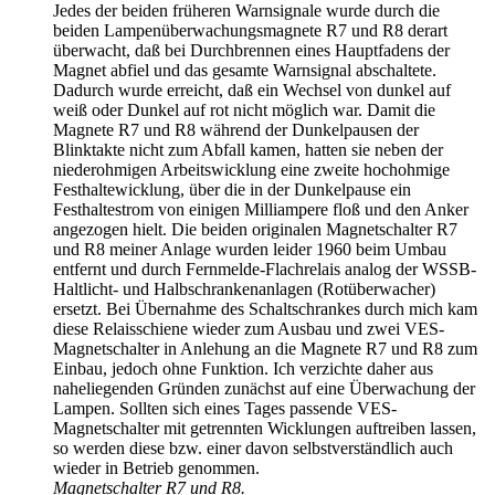
Jedes der beiden früheren Warnsignale wurde durch die
beiden Lampenüberwachungsmagnete R7 und R8 derart
überwacht, daß bei Durchbrennen eines Hauptfadens der
Magnet abfiel und das gesamte Warnsignal abschaltete.
Dadurch wurde erreicht, daß ein Wechsel von dunkel auf
weiß oder Dunkel auf rot nicht möglich war. Damit die
Magnete R7 und R8 während der Dunkelpausen der
Blinktakte nicht zum Abfall kamen, hatten sie neben der
niederohmigen Arbeitswicklung eine zweite hochohmige
Festhaltewicklung, über die in der Dunkelpause ein
Festhaltestrom von einigen Milliampere floß und den Anker
angezogen hielt. Die beiden originalen Magnetschalter R7
und R8 meiner Anlage wurden leider 1960 beim Umbau
entfernt und durch Fernmelde-Flachrelais analog der WSSB-
Haltlicht- und Halbschrankenanlagen (Rotüberwacher)
ersetzt. Bei Übernahme des Schaltschrankes durch mich kam
diese Relaisschiene wieder zum Ausbau und zwei VES-
Magnetschalter in Anlehung an die Magnete R7 und R8 zum
Einbau, jedoch ohne Funktion. Ich verzichte daher aus
naheliegenden Gründen zunächst auf eine Überwachung der
Lampen. Sollten sich eines Tages passende VES-
Magnetschalter mit getrennten Wicklungen auftreiben lassen,
so werden diese bzw. einer davon selbstverständlich auch
wieder in Betrieb genommen.
Magnetschalter R7 und R8.