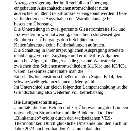
Anzugsverzögerung der im Regelfall am Übergang
eingebauten Ausschaltschienenstromschließer nicht
ausreichte, mußten Gleisstromkreise eingebaut werden. Diese
verhinderten das Ausschalten der Warnlichtanlage bei
besetztem Übergang.
Die Unterteilung in zwei getrennte Gleisstromkreise IS1 und
IS2 wiederum war notwendig, damit beim straßenseitigen
Befahren des Übergangs durch Schlitten oder
Kettenfahrzeuge keine Fehlschaltungen auftraten.
Die Schaltung in ihrer ursprünglichen Ausprägung arbeitete
unabhängig von der Zuglänge und erfüllte ihre Aufgaben
auch bei Zügen, die länger als die gesamte Warnstrecke
zwischen den Schienenstromschließern K1/K1a und K3/K3a
waren. Gekennzeichnet hatte man die
Einschaltschienenstromschließer mit dem Signal K 14, dem
schwarz/weiß gekennzeichneten Merkpfahl.
Im Unterschied zur gleich folgenden Lampenschaltung ist die
Grundschaltung also weiterhin voll betriebsfähig.
Die Lampenschaltung....
....umfaßt die zum Betrieb und zur Überwachung der Lampen
notwendigen Stromkreise und die Blinkkontakte. Der
„Blinkantrieb“ erfolgt durch den werkseigenen VES-
Thermoblinker. Durch glückliche Umstände und den auch im
Jahre 2023 noch vorhanden Zusammenhalt der