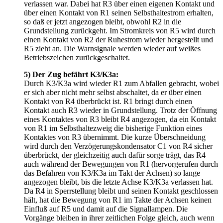
verlassen war. Dabei hat R3 über einen eigenen Kontakt und
über einen Kontakt von R1 seinen Selbsthaltestrom erhalten,
so daß er jetzt angezogen bleibt, obwohl R2 in die
Grundstellung zurückgeht. Im Stromkreis von R5 wird durch
einen Kontakt von R2 der Ruhestrom wieder hergestellt und
R5 zieht an. Die Warnsignale werden wieder auf weißes
Betriebszeichen zurückgeschaltet.
5) Der Zug befährt K3/K3a:
Durch K3/K3a wird wieder R1 zum Abfallen gebracht, wobei
er sich aber nicht mehr selbst abschaltet, da er über einen
Kontakt von R4 überbrückt ist. R1 bringt durch einen
Kontakt auch R3 wieder in Grundstellung. Trotz der Öffnung
eines Kontaktes von R3 bleibt R4 angezogen, da ein Kontakt
von R1 im Selbsthaltezweig die bisherige Funktion eines
Kontaktes von R3 übernimmt. Die kurze Überschneidung
wird durch den Verzögerungskondensator C1 von R4 sicher
überbrückt, der gleichzeitig auch dafür sorge trägt, das R4
auch während der Bewegungen von R1 (hervorgerufen durch
das Befahren von K3/K3a im Takt der Achsen) so lange
angezogen bleibt, bis die letzte Achse K3/K3a verlassen hat.
Da R4 in Sperrstellung bleibt und seinen Kontakt geschlossen
hält, hat die Bewegung von R1 im Takte der Achsen keinen
Einfluß auf R5 und damit auf die Signallampen. Die
Vorgänge bleiben in ihrer zeitlichen Folge gleich, auch wenn