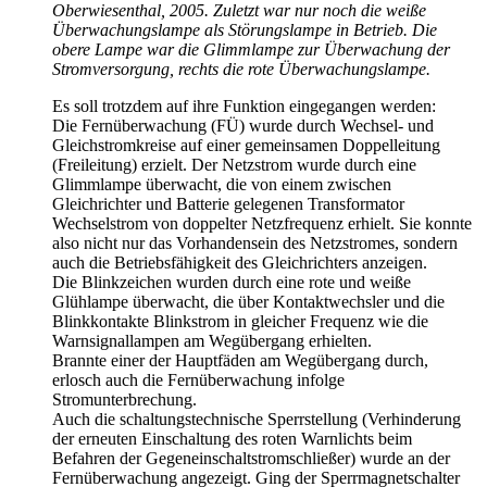
Oberwiesenthal, 2005. Zuletzt war nur noch die weiße
Überwachungslampe als Störungslampe in Betrieb. Die
obere Lampe war die Glimmlampe zur Überwachung der
Stromversorgung, rechts die rote Überwachungslampe.
Es soll trotzdem auf ihre Funktion eingegangen werden:
Die Fernüberwachung (FÜ) wurde durch Wechsel- und
Gleichstromkreise auf einer gemeinsamen Doppelleitung
(Freileitung) erzielt. Der Netzstrom wurde durch eine
Glimmlampe überwacht, die von einem zwischen
Gleichrichter und Batterie gelegenen Transformator
Wechselstrom von doppelter Netzfrequenz erhielt. Sie konnte
also nicht nur das Vorhandensein des Netzstromes, sondern
auch die Betriebsfähigkeit des Gleichrichters anzeigen.
Die Blinkzeichen wurden durch eine rote und weiße
Glühlampe überwacht, die über Kontaktwechsler und die
Blinkkontakte Blinkstrom in gleicher Frequenz wie die
Warnsignallampen am Wegübergang erhielten.
Brannte einer der Hauptfäden am Wegübergang durch,
erlosch auch die Fernüberwachung infolge
Stromunterbrechung.
Auch die schaltungstechnische Sperrstellung (Verhinderung
der erneuten Einschaltung des roten Warnlichts beim
Befahren der Gegeneinschaltstromschließer) wurde an der
Fernüberwachung angezeigt. Ging der Sperrmagnetschalter