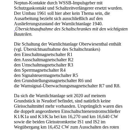
Neptun-Kontakte durch WSSB-Impulsgeber mit
Schutzgaskontakt und Schaltzeitverlängerer ersetzt wurden.
Der Umbau 1961 soll hier aber kein Thema sein, die
Ausarbeitung bezieht sich ausschließlich auf den
Auslieferungszustand der Warnlichtanlage 1940.
Übersichtsaufnahme des Schaltschrankes mit den wichtigsten
Bauteilen.
Die Schaltung der Warnlichtanlage Oberwiesenthal enthält
(vgl. Übersichtsaufnahme des Schaltschrankes)
den Einschaltmagnetschalter R1
den Ausschaltmagnetschalter R2
den Umschaltmagnetschalter R3
den Sperrmagnetschalter R4
den Signalsteuermagnetschalter R5
den Grundstellungsmagnetschalter R6 und
die Warnsignal-Überwachungsmagnetschalter R7 und R8.
Da sich die Warnlichtanlage seit 2020 auf meinem
Grundstück in Neudorf befindet, sind natürlich keine
Gleisschaltmittel mehr vorhanden. Ursprünglich waren dies
die doppelt angeordneten Einschaltschienenstromschließer
K1/K1a und K3/K3a bei km 16,270 und km 16,640 CW
sowie die beiden Gleisstromkreise IS1 und IS2 im
Wegübergang km 16,452 CW zum Ausschalten des roten