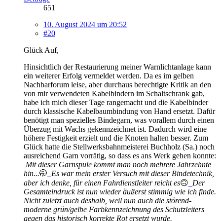
651
10. August 2024 um 20:52
#20
Glück Auf,
Hinsichtlich der Restaurierung meiner Warnlichtanlage kann
ein weiterer Erfolg vermeldet werden. Da es im gelben
Nachbarforum leise, aber durchaus berechtigte Kritik an den
von mir verwendeten Kabelbindern im Schaltschrank gab,
habe ich mich dieser Tage rangemacht und die Kabelbinder
durch klassische Kabelbaumbindung von Hand ersetzt. Dafür
benötigt man spezielles Bindegarn, was vorallem durch einen
Überzug mit Wachs gekennzeichnet ist. Dadurch wird eine
höhere Festigkeit erzielt und die Knoten halten besser. Zum
Glück hatte die Stellwerksbahnmeisterei Buchholz (Sa.) noch
ausreichend Garn vorrätig, so dass es ans Werk gehen konnte:
Mit dieser Garnspule kommt man noch mehrere Jahrzehnte
hin...
🤭
Es war mein erster Versuch mit dieser Bindetechnik,
aber ich denke, für einen Fahrdienstleiter reicht es
🙃
Der
Gesamteindruck ist nun wieder äußerst stimmig wie ich finde.
Nicht zuletzt auch deshalb, weil nun auch die störend-
moderne grün/gelbe Farbkennzeichnung des Schutzleiters
gegen das historisch korrekte Rot ersetzt wurde.