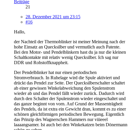
Beiträge
21
28. Dezember 2021 um 23:15
#16
Hallo,
der Nachteil der Thermoblinker ist meiner Meinung nach der
hohe Einsatz an Quecksilber und vermutlich auch Patente.
Bei den Motor- und Pendelblinkern hast du ja nur die kleinen
Schaltkontakte mit relativ wenig Quecksilber. Ich sag nur
DDR und Rohstoffknappheit.
Der Pendelblinker hat nur einen periodischen
Stromverbrauch. In Ruhelage wird die Spule aktiviert und
drückt das Pendel zur Seite. Der Quecksilberschalter schaltet
ab einer gewissen Winkelabweichung den Spulenstrom
wieder ab und das Pendel fällt wieder zurück. Dadurch wird
durch den Schalter der Spulenstrom wieder eingeschaltet und
das ganze beginnt von vorn. Auf Grund der Massenträgheit
des Pendels, da ist extra ein Gewicht dran, kommt es zu einer
schönen gleichförmigen periodischen Bewegung. Eigentlich
das Prinzip des Wagnerschen Hammers nur viiieeel
laaaangsamer. Ist auch bei den Winkekatzen beim Dönermann
schön zu sehen.