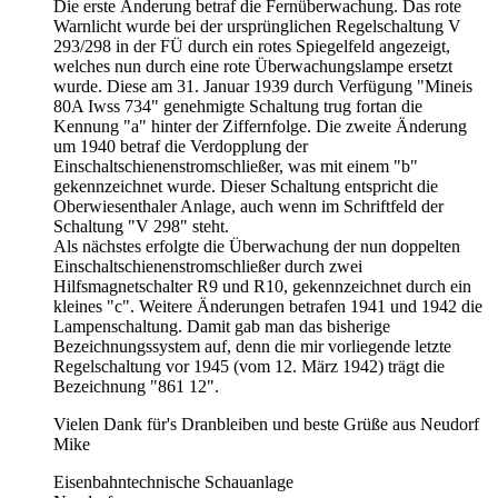
Die erste Änderung betraf die Fernüberwachung. Das rote
Warnlicht wurde bei der ursprünglichen Regelschaltung V
293/298 in der FÜ durch ein rotes Spiegelfeld angezeigt,
welches nun durch eine rote Überwachungslampe ersetzt
wurde. Diese am 31. Januar 1939 durch Verfügung "Mineis
80A Iwss 734" genehmigte Schaltung trug fortan die
Kennung "a" hinter der Ziffernfolge. Die zweite Änderung
um 1940 betraf die Verdopplung der
Einschaltschienenstromschließer, was mit einem "b"
gekennzeichnet wurde. Dieser Schaltung entspricht die
Oberwiesenthaler Anlage, auch wenn im Schriftfeld der
Schaltung "V 298" steht.
Als nächstes erfolgte die Überwachung der nun doppelten
Einschaltschienenstromschließer durch zwei
Hilfsmagnetschalter R9 und R10, gekennzeichnet durch ein
kleines "c". Weitere Änderungen betrafen 1941 und 1942 die
Lampenschaltung. Damit gab man das bisherige
Bezeichnungssystem auf, denn die mir vorliegende letzte
Regelschaltung vor 1945 (vom 12. März 1942) trägt die
Bezeichnung "861 12".
Vielen Dank für's Dranbleiben und beste Grüße aus Neudorf
Mike
Eisenbahntechnische Schauanlage