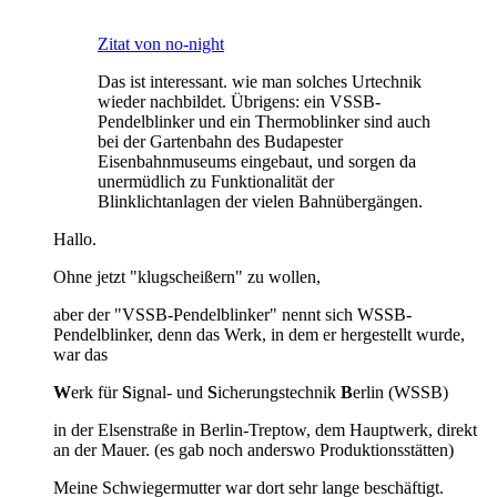
Zitat von no-night
Das ist interessant. wie man solches Urtechnik
wieder nachbildet. Übrigens: ein VSSB-
Pendelblinker und ein Thermoblinker sind auch
bei der Gartenbahn des Budapester
Eisenbahnmuseums eingebaut, und sorgen da
unermüdlich zu Funktionalität der
Blinklichtanlagen der vielen Bahnübergängen.
Hallo.
Ohne jetzt "klugscheißern" zu wollen,
aber der "VSSB-Pendelblinker" nennt sich WSSB-
Pendelblinker, denn das Werk, in dem er hergestellt wurde,
war das
W
erk für
S
ignal- und
S
icherungstechnik
B
erlin (WSSB)
in der Elsenstraße in Berlin-Treptow, dem Hauptwerk, direkt
an der Mauer. (es gab noch anderswo Produktionsstätten)
Meine Schwiegermutter war dort sehr lange beschäftigt.