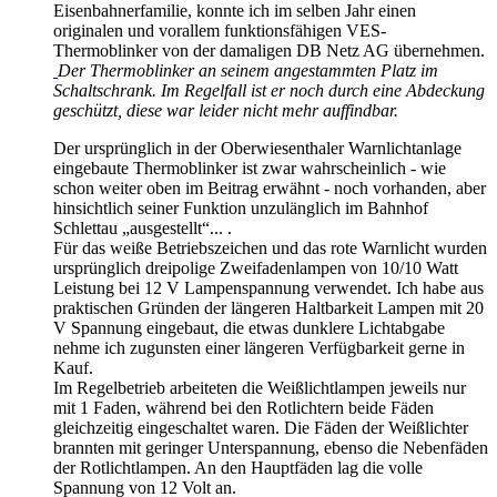
Eisenbahnerfamilie, konnte ich im selben Jahr einen
originalen und vorallem funktionsfähigen VES-
Thermoblinker von der damaligen DB Netz AG übernehmen.
Der Thermoblinker an seinem angestammten Platz im
Schaltschrank. Im Regelfall ist er noch durch eine Abdeckung
geschützt, diese war leider nicht mehr auffindbar.
Der ursprünglich in der Oberwiesenthaler Warnlichtanlage
eingebaute Thermoblinker ist zwar wahrscheinlich - wie
schon weiter oben im Beitrag erwähnt - noch vorhanden, aber
hinsichtlich seiner Funktion unzulänglich im Bahnhof
Schlettau „ausgestellt“... .
Für das weiße Betriebszeichen und das rote Warnlicht wurden
ursprünglich dreipolige Zweifadenlampen von 10/10 Watt
Leistung bei 12 V Lampenspannung verwendet. Ich habe aus
praktischen Gründen der längeren Haltbarkeit Lampen mit 20
V Spannung eingebaut, die etwas dunklere Lichtabgabe
nehme ich zugunsten einer längeren Verfügbarkeit gerne in
Kauf.
Im Regelbetrieb arbeiteten die Weißlichtlampen jeweils nur
mit 1 Faden, während bei den Rotlichtern beide Fäden
gleichzeitig eingeschaltet waren. Die Fäden der Weißlichter
brannten mit geringer Unterspannung, ebenso die Nebenfäden
der Rotlichtlampen. An den Hauptfäden lag die volle
Spannung von 12 Volt an.