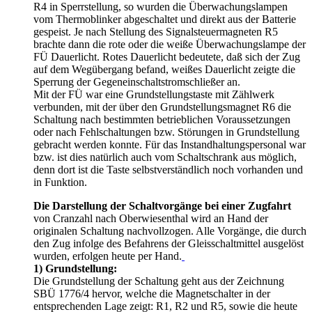
R4 in Sperrstellung, so wurden die Überwachungslampen
vom Thermoblinker abgeschaltet und direkt aus der Batterie
gespeist. Je nach Stellung des Signalsteuermagneten R5
brachte dann die rote oder die weiße Überwachungslampe der
FÜ Dauerlicht. Rotes Dauerlicht bedeutete, daß sich der Zug
auf dem Wegübergang befand, weißes Dauerlicht zeigte die
Sperrung der Gegeneinschaltstromschließer an.
Mit der FÜ war eine Grundstellungstaste mit Zählwerk
verbunden, mit der über den Grundstellungsmagnet R6 die
Schaltung nach bestimmten betrieblichen Voraussetzungen
oder nach Fehlschaltungen bzw. Störungen in Grundstellung
gebracht werden konnte. Für das Instandhaltungspersonal war
bzw. ist dies natürlich auch vom Schaltschrank aus möglich,
denn dort ist die Taste selbstverständlich noch vorhanden und
in Funktion.
Die Darstellung der Schaltvorgänge bei einer Zugfahrt
von Cranzahl nach Oberwiesenthal wird an Hand der
originalen Schaltung nachvollzogen. Alle Vorgänge, die durch
den Zug infolge des Befahrens der Gleisschaltmittel ausgelöst
wurden, erfolgen heute per Hand.
1) Grundstellung:
Die Grundstellung der Schaltung geht aus der Zeichnung
SBÜ 1776/4 hervor, welche die Magnetschalter in der
entsprechenden Lage zeigt: R1, R2 und R5, sowie die heute