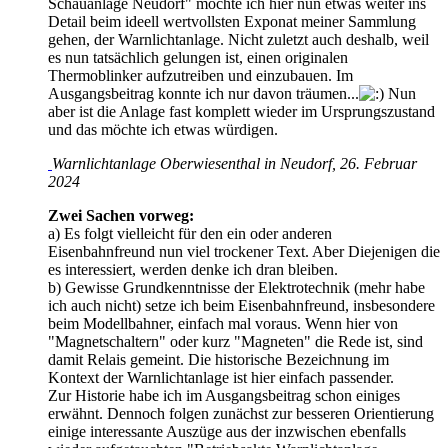
Schauanlage Neudorf" möchte ich hier nun etwas weiter ins
Detail beim ideell wertvollsten Exponat meiner Sammlung
gehen, der Warnlichtanlage. Nicht zuletzt auch deshalb, weil
es nun tatsächlich gelungen ist, einen originalen
Thermoblinker aufzutreiben und einzubauen. Im
Ausgangsbeitrag konnte ich nur davon träumen...
Nun
aber ist die Anlage fast komplett wieder im Ursprungszustand
und das möchte ich etwas würdigen.
Warnlichtanlage Oberwiesenthal in Neudorf, 26. Februar
2024
Zwei Sachen vorweg:
a) Es folgt vielleicht für den ein oder anderen
Eisenbahnfreund nun viel trockener Text. Aber Diejenigen die
es interessiert, werden denke ich dran bleiben.
b) Gewisse Grundkenntnisse der Elektrotechnik (mehr habe
ich auch nicht) setze ich beim Eisenbahnfreund, insbesondere
beim Modellbahner, einfach mal voraus. Wenn hier von
"Magnetschaltern" oder kurz "Magneten" die Rede ist, sind
damit Relais gemeint. Die historische Bezeichnung im
Kontext der Warnlichtanlage ist hier einfach passender.
Zur Historie habe ich im Ausgangsbeitrag schon einiges
erwähnt. Dennoch folgen zunächst zur besseren Orientierung
einige interessante Auszüge aus der inzwischen ebenfalls