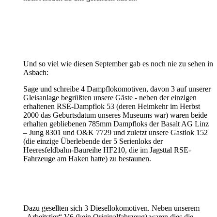
Und so viel wie diesen September gab es noch nie zu sehen in
Asbach:
Sage und schreibe 4 Dampflokomotiven, davon 3 auf unserer
Gleisanlage begrüßten unsere Gäste - neben der einzigen
erhaltenen RSE-Dampflok 53 (deren Heimkehr im Herbst
2000 das Geburtsdatum unseres Museums war) waren beide
erhalten gebliebenen 785mm Dampfloks der Basalt AG Linz
– Jung 8301 und O&K 7729 und zuletzt unsere Gastlok 152
(die einzige Überlebende der 5 Serienloks der
Heeresfeldbahn-Baureihe HF210, die im Jagsttal RSE-
Fahrzeuge am Haken hatte) zu bestaunen.
Dazu gesellten sich 3 Diesellokomotiven. Neben unserem
„Arbeitstier“ V6 (kein Originalfahrzeug) waren dies die