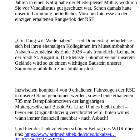
Jahren in einen Käfig nahe der Niederpleiser Mühle, wodurch
Sie vor Vandalismus gut geschützt war. Schon damals hatte
unser in Gründung befindliches Museum Interesse an der
einzigen erhaltenen Rangierlok der RSE.
„Gut Ding will Weile haben“ – seit Donnerstag befindet sie
sich bei ihren ehemaligen Kolleginnen im Museumsbahnhof
Asbach – zunächst bis Ende 2026 – als freundliche Leihgabe
der Stadt St. Augustin. Die kleinste Lokomotive auf unserem
Gelände wird so zu einem wichtigen Baustein unserer
Sammlung pünktlich zum Jubiläumsfest.
Inzwischen konnten 4 von 9 erhaltenen Fahrzeugen der RSE
in unsere Obhut genommen werden, sowie beide erhaltenen
785 mm Dampflokomotiven der langjährigen
Muttergesellschaft Basalt AG Linz. Und es bleibt dabei –
bevor ein Originalfahrzeug verschrottet wird, holen wir es –
wann immer finanziell machbar - nach Asbach!
Und hier der Link zu einem schönen Beitrag des WDR über
uns:
https://www.ardmediathek.de/video/lokalzei…
TU5YjQ0ZGVmMTQ0