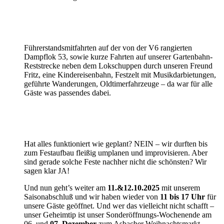
Führerstandsmitfahrten auf der von der V6 rangierten
Dampflok 53, sowie kurze Fahrten auf unserer Gartenbahn-
Reststrecke neben dem Lokschuppen durch unseren Freund
Fritz, eine Kindereisenbahn, Festzelt mit Musikdarbietungen,
geführte Wanderungen, Oldtimerfahrzeuge – da war für alle
Gäste was passendes dabei.
Hat alles funktioniert wie geplant? NEIN – wir durften bis
zum Festaufbau fleißig umplanen und improvisieren. Aber
sind gerade solche Feste nachher nicht die schönsten? Wir
sagen klar JA!
Und nun geht’s weiter am
11.&12.10.2025
mit unserem
Saisonabschluß und wir haben wieder von
11 bis 17 Uhr
für
unsere Gäste geöffnet. Und wer das vielleicht nicht schafft –
unser Geheimtip ist unser Sonderöffnungs-Wochenende am
06. und
07. Dezember
zum Asbacher Weihnachtsmarkt.