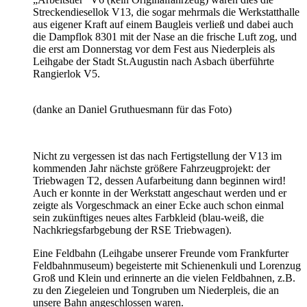
Streckendiesellok V13, die sogar mehrmals die Werkstatthalle
aus eigener Kraft auf einem Baugleis verließ und dabei auch
die Dampflok 8301 mit der Nase an die frische Luft zog, und
die erst am Donnerstag vor dem Fest aus Niederpleis als
Leihgabe der Stadt St.Augustin nach Asbach überführte
Rangierlok V5.
(danke an Daniel Gruthuesmann für das Foto)
Nicht zu vergessen ist das nach Fertigstellung der V13 im
kommenden Jahr nächste größere Fahrzeugprojekt: der
Triebwagen T2, dessen Aufarbeitung dann beginnen wird!
Auch er konnte in der Werkstatt angeschaut werden und er
zeigte als Vorgeschmack an einer Ecke auch schon einmal
sein zukünftiges neues altes Farbkleid (blau-weiß, die
Nachkriegsfarbgebung der RSE Triebwagen).
Eine Feldbahn (Leihgabe unserer Freunde vom Frankfurter
Feldbahnmuseum) begeisterte mit Schienenkuli und Lorenzug
Groß und Klein und erinnerte an die vielen Feldbahnen, z.B.
zu den Ziegeleien und Tongruben um Niederpleis, die an
unsere Bahn angeschlossen waren.