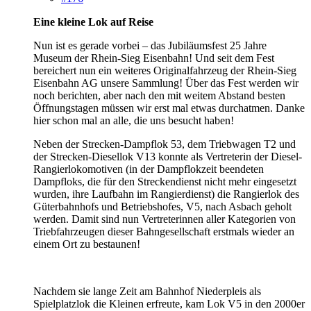
Eine kleine Lok auf Reise
Nun ist es gerade vorbei – das Jubiläumsfest 25 Jahre
Museum der Rhein-Sieg Eisenbahn! Und seit dem Fest
bereichert nun ein weiteres Originalfahrzeug der Rhein-Sieg
Eisenbahn AG unsere Sammlung! Über das Fest werden wir
noch berichten, aber nach den mit weitem Abstand besten
Öffnungstagen müssen wir erst mal etwas durchatmen. Danke
hier schon mal an alle, die uns besucht haben!
Neben der Strecken-Dampflok 53, dem Triebwagen T2 und
der Strecken-Diesellok V13 konnte als Vertreterin der Diesel-
Rangierlokomotiven (in der Dampflokzeit beendeten
Dampfloks, die für den Streckendienst nicht mehr eingesetzt
wurden, ihre Laufbahn im Rangierdienst) die Rangierlok des
Güterbahnhofs und Betriebshofes, V5, nach Asbach geholt
werden. Damit sind nun Vertreterinnen aller Kategorien von
Triebfahrzeugen dieser Bahngesellschaft erstmals wieder an
einem Ort zu bestaunen!
Nachdem sie lange Zeit am Bahnhof Niederpleis als
Spielplatzlok die Kleinen erfreute, kam Lok V5 in den 2000er