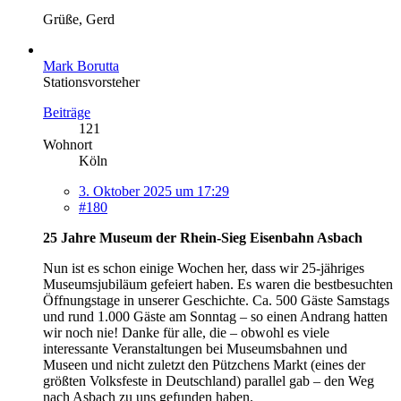
Grüße, Gerd
Mark Borutta
Stationsvorsteher
Beiträge
121
Wohnort
Köln
3. Oktober 2025 um 17:29
#180
25 Jahre Museum der Rhein-Sieg Eisenbahn Asbach
Nun ist es schon einige Wochen her, dass wir 25-jähriges
Museumsjubiläum gefeiert haben. Es waren die bestbesuchten
Öffnungstage in unserer Geschichte. Ca. 500 Gäste Samstags
und rund 1.000 Gäste am Sonntag – so einen Andrang hatten
wir noch nie! Danke für alle, die – obwohl es viele
interessante Veranstaltungen bei Museumsbahnen und
Museen und nicht zuletzt den Pützchens Markt (eines der
größten Volksfeste in Deutschland) parallel gab – den Weg
nach Asbach zu uns gefunden haben.