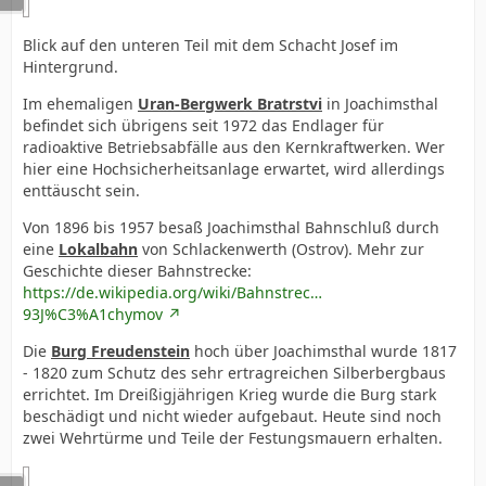
Blick auf den unteren Teil mit dem Schacht Josef im
Hintergrund.
Im ehemaligen
Uran-Bergwerk Bratrstvi
in Joachimsthal
befindet sich übrigens seit 1972 das Endlager für
radioaktive Betriebsabfälle aus den Kernkraftwerken. Wer
hier eine Hochsicherheitsanlage erwartet, wird allerdings
enttäuscht sein.
Von 1896 bis 1957 besaß Joachimsthal Bahnschluß durch
eine
Lokalbahn
von Schlackenwerth (Ostrov). Mehr zur
Geschichte dieser Bahnstrecke:
https://de.wikipedia.org/wiki/Bahnstrec…
93J%C3%A1chymov
Die
Burg Freudenstein
hoch über Joachimsthal wurde 1817
- 1820 zum Schutz des sehr ertragreichen Silberbergbaus
errichtet. Im Dreißigjährigen Krieg wurde die Burg stark
beschädigt und nicht wieder aufgebaut. Heute sind noch
zwei Wehrtürme und Teile der Festungsmauern erhalten.