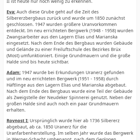
II ist heute nur noch wenig zu erkennen.
Eva:
Auch diese Grube geht auf die Zeit des
Silbererzbergbaus zurück und wurde um 1850 zunächst
geschlossen. 1947 wurden größere Uranvorkommen
entdeckt. Im neu errichteten Bergwerk (1948 - 1958) wurden
Zwangsarbeiter aus den Lagern Elias und Marianska
eingesetzt. Nach dem Ende des Bergbaus wurden Gebäude
und Gelände zu einer Freiluftschule des Bezirkes Brüx
(Most) umfunktioniert. Einige Grundmauern und die große
Halde sind bis heute sichtbar.
Adam:
1947 wurde bei Erkundungen Uranerz gefunden
und im neu errichteten Bergwerk (1951 - 1958) durch
Häftlinge aus den Lagern Elias und Marianska abgebaut.
Nach dem Ende des Bergbaus wurde eine Teil der Gebäude
als Zweigstelle der Neudeker Spinnerei genutzt. Neben der
großen Halde sind auch noch ein paar Grundmauern
erhalten.
Rovnost I:
Ursprünglich wurde hier ab 1736 Silbererz
abgebaut, ab ca. 1850 Uranerz für die
Uranfarbenherstellung. Im selben Jahr wurde das Bergwerk
in Werner-Schacht umbenannt, nach dem Geologen