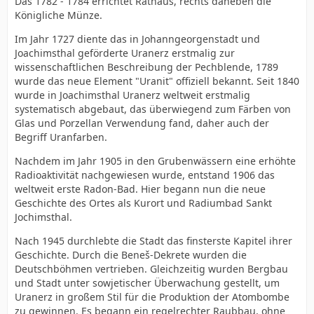
Das 1782 - 1784 errichtet Rathaus, rechts daneben die
Königliche Münze.
Im Jahr 1727 diente das in Johanngeorgenstadt und
Joachimsthal geförderte Uranerz erstmalig zur
wissenschaftlichen Beschreibung der Pechblende, 1789
wurde das neue Element "Uranit" offiziell bekannt. Seit 1840
wurde in Joachimsthal Uranerz weltweit erstmalig
systematisch abgebaut, das überwiegend zum Färben von
Glas und Porzellan Verwendung fand, daher auch der
Begriff Uranfarben.
Nachdem im Jahr 1905 in den Grubenwässern eine erhöhte
Radioaktivität nachgewiesen wurde, entstand 1906 das
weltweit erste Radon-Bad. Hier begann nun die neue
Geschichte des Ortes als Kurort und Radiumbad Sankt
Jochimsthal.
Nach 1945 durchlebte die Stadt das finsterste Kapitel ihrer
Geschichte. Durch die Beneš-Dekrete wurden die
Deutschböhmen vertrieben. Gleichzeitig wurden Bergbau
und Stadt unter sowjetischer Überwachung gestellt, um
Uranerz in großem Stil für die Produktion der Atombombe
zu gewinnen. Es begann ein regelrechter Raubbau, ohne