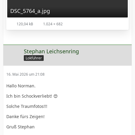
DSC_5764_a.jpg
120,04 kB
1.024 × 682
Stephan Leichsenring
Lokführer
16. Mai 2026 um 21:08
Hallo Norman.
Ich bin Schockverliebt! 😍
Solche Traumfotos!!!
Danke fürs Zeigen!
Gruß Stephan