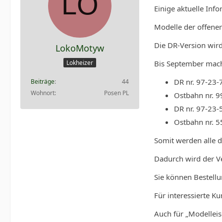
Einige aktuelle Inf
Modelle der offener
Die DR-Version wir
LokoMotyw
Bis September mach
Lokheizer
DR nr. 97-23-7
Beiträge
44
Wohnort
Posen PL
Ostbahn nr. 99
DR nr. 97-23-5
Ostbahn nr. 55
Somit werden alle d
Dadurch wird der Ve
Sie können Bestellu
Für interessierte K
Auch für „Modellei