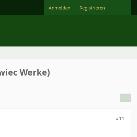
Anmelden
Registrieren
owiec Werke)
#11