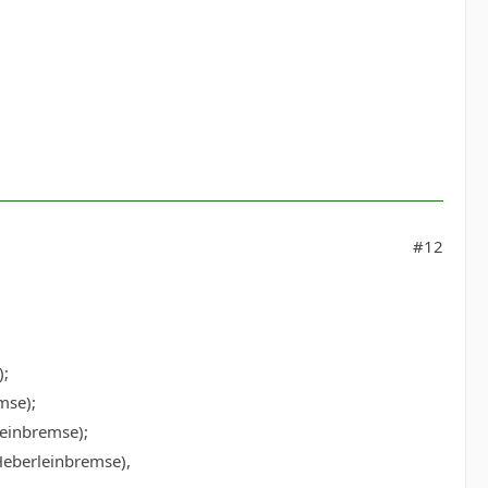
#12
);
mse);
leinbremse);
Heberleinbremse),