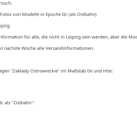
ersuch.
otos von Modelle in Epoche IIc (als Ostbahn)
ipzig.
formation für alle, die nicht in Leipzig sein werden, aber die Mod
ail nächste Woche alle Versandinformationen.
agen "Zakłady Ostrowieckie" im Maßstab 0e und H0e:
Ic als "Ostbahn":