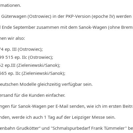
ormationen.
 Güterwagen (Ostrowiec) in der PKP-Version (epoche IV) werden 
d Ende September zusammen mit dem Sanok-Wagen (ohne Bremseb
en wir also:
4 ep. III (Ostrowiec);
9 515 ep. IIc (Ostrowiec);
2 ep.III (Zieleniewski/Sanok);
65 ep. IIc (Zieleniewski/Sanok);
eutschen Modelle gleichzeitig verfügbar sein.
rsand für die Kunden einfacher.
ngen für Sanok-Wagen per E-Mail senden, wie ich im ersten Beit
unden, werde ich auch 1 Tag auf der Leipziger Messe sein.
senbahn Grudkötter“ und "Schmalspurbedarf Frank Tümmeler" ber