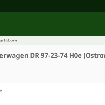
en & Modelle
terwagen DR 97-23-74 H0e (Ostr
59