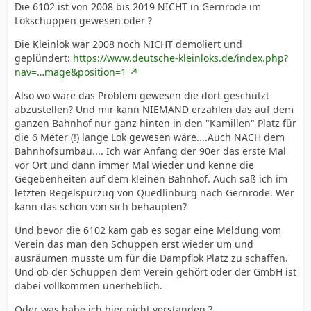
Die 6102 ist von 2008 bis 2019 NICHT in Gernrode im
Lokschuppen gewesen oder ?
Die Kleinlok war 2008 noch NICHT demoliert und
geplündert:
https://www.deutsche-kleinloks.de/index.php?
nav=…mage&position=1
Also wo wäre das Problem gewesen die dort geschützt
abzustellen? Und mir kann NIEMAND erzählen das auf dem
ganzen Bahnhof nur ganz hinten in den "Kamillen" Platz für
die 6 Meter (!) lange Lok gewesen wäre....Auch NACH dem
Bahnhofsumbau.... Ich war Anfang der 90er das erste Mal
vor Ort und dann immer Mal wieder und kenne die
Gegebenheiten auf dem kleinen Bahnhof. Auch saß ich im
letzten Regelspurzug von Quedlinburg nach Gernrode. Wer
kann das schon von sich behaupten?
Und bevor die 6102 kam gab es sogar eine Meldung vom
Verein das man den Schuppen erst wieder um und
ausräumen musste um für die Dampflok Platz zu schaffen.
Und ob der Schuppen dem Verein gehört oder der GmbH ist
dabei vollkommen unerheblich.
Oder was habe ich hier nicht verstanden ?