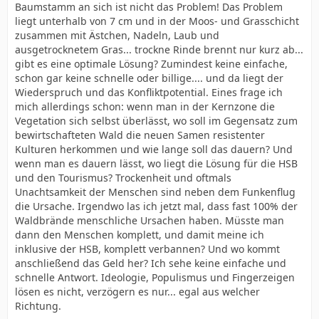
Baumstamm an sich ist nicht das Problem! Das Problem
liegt unterhalb von 7 cm und in der Moos- und Grasschicht
zusammen mit Ästchen, Nadeln, Laub und
ausgetrocknetem Gras... trockne Rinde brennt nur kurz ab...
gibt es eine optimale Lösung? Zumindest keine einfache,
schon gar keine schnelle oder billige.... und da liegt der
Wiederspruch und das Konfliktpotential. Eines frage ich
mich allerdings schon: wenn man in der Kernzone die
Vegetation sich selbst überlässt, wo soll im Gegensatz zum
bewirtschafteten Wald die neuen Samen resistenter
Kulturen herkommen und wie lange soll das dauern? Und
wenn man es dauern lässt, wo liegt die Lösung für die HSB
und den Tourismus? Trockenheit und oftmals
Unachtsamkeit der Menschen sind neben dem Funkenflug
die Ursache. Irgendwo las ich jetzt mal, dass fast 100% der
Waldbrände menschliche Ursachen haben. Müsste man
dann den Menschen komplett, und damit meine ich
inklusive der HSB, komplett verbannen? Und wo kommt
anschließend das Geld her? Ich sehe keine einfache und
schnelle Antwort. Ideologie, Populismus und Fingerzeigen
lösen es nicht, verzögern es nur... egal aus welcher
Richtung.