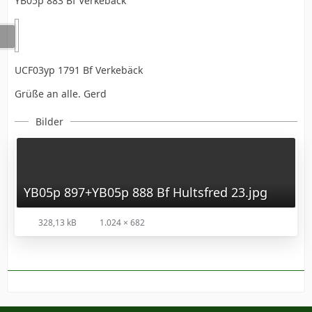
YB05p 883 Bf Verkebäck
UCF03yp 1791 Bf Verkebäck
Grüße an alle. Gerd
Bilder
YB05p 897+YB05p 888 Bf Hultsfred 23.jpg
328,13 kB
1.024 × 682