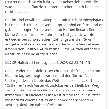
Fahrzeuge auch so ein kulturvolles Reiseerlebnis wie die
Wagen aus den fünfziger Jahren bescheren? Ich habe es
nicht getestet.
Der im Titel erwähnte Haltepunkt Hultsfreds hembygdspark
befindet sich ca. 1,5 km vom Hauptbahnhof entfernt und es
gab einen regen Pendelverkehr ab Hbf bei Bedarf. Der
kleine Obolus für die Mitfahrt zum Festgelände wurde
entweder per schwedischem Zahlungstransfer "Swish"
ausgetauscht oder es wechselten die inzwischen seltenen
Kronen den Besitzer. Auch meine Euros wurden akzeptiert.
Natürlich passend aufgerundet...
Damit endet mein kleiner Bericht aus Hultsfred , denn am
Nachmittag vergnügten wir uns auf der "Kirmes".
Und irgendwann kippte das Wetter so um, als daß ich die
"Ostfahrer" nach Västervik undokumentiert ließ. Der Weg
zur nächsten Bahn in Ohs war auch noch zu absolvieren,
immerhin 120 Kilometer. Eine Rast auf dieser Tour nutzten
wir noch zu einem Besuch an "Schwedens schönstem
Zeitungskiosk" im Bahnhof Viserum: