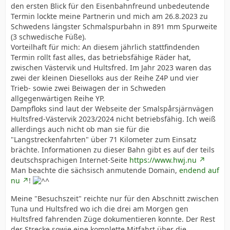
den ersten Blick für den Eisenbahnfreund unbedeutende
Termin lockte meine Partnerin und mich am 26.8.2023 zu
Schwedens längster Schmalspurbahn in 891 mm Spurweite
(3 schwedische Füße).
Vorteilhaft für mich: An diesem jährlich stattfindenden
Termin rollt fast alles, das betriebsfähige Räder hat,
zwischen Västervik und Hultsfred. Im Jahr 2023 waren das
zwei der kleinen Dieselloks aus der Reihe Z4P und vier
Trieb- sowie zwei Beiwagen der in Schweden
allgegenwärtigen Reihe YP.
Dampfloks sind laut der Webseite der Smalspårsjärnvägen
Hultsfred-Västervik 2023/2024 nicht betriebsfähig. Ich weiß
allerdings auch nicht ob man sie für die
"Langstreckenfahrten" über 71 Kilometer zum Einsatz
brächte. Informationen zu dieser Bahn gibt es auf der teils
deutschsprachigen Internet-Seite
https://www.hwj.nu
Man beachte die sächsisch anmutende Domain,
endend auf
nu
!
Meine "Besuchszeit" reichte nur für den Abschnitt zwischen
Tuna und Hultsfred wo ich die drei am Morgen gen
Hultsfred fahrenden Züge dokumentieren konnte. Der Rest
der Strecke sowie eine komplette Mitfahrt über die