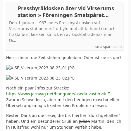
Pressbyråkiosken åter vid Virserums
station » Föreningen Smalspåret
Växjö-Västervik
Den 1 januari 1967 lades Pressbyråkiosken vid
Virserums station ner. I utbyte mot att ta hand om och
frakta bort kiosken så fick en av kioskbiträdenas man
ta…
smalsparet.com
Hier scheint die Zeit stehen geblieben. Oder ist sie es gar?
Noch ein paar Infos zur Strecke:
https://www.jarnvag.net/banguide/aseda-vastervik
Zwar in Schwedisch, aber mit den heutigen maschinellen
Übersetzungsmöglichkeiten kein Problem zu lesen.
Besten Dank an die Leser, die bis hierher "durchgehalten"
haben. Und ein besonderer Gruß an
Julian
Martin, den ich
in Hultsfred wohl nur um Stunden verfehlt habe.