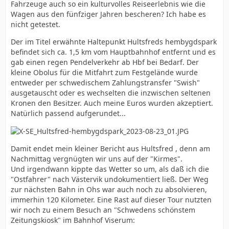
Fahrzeuge auch so ein kulturvolles Reiseerlebnis wie die
Wagen aus den fünfziger Jahren bescheren? Ich habe es
nicht getestet.
Der im Titel erwähnte Haltepunkt Hultsfreds hembygdspark
befindet sich ca. 1,5 km vom Hauptbahnhof entfernt und es
gab einen regen Pendelverkehr ab Hbf bei Bedarf. Der
kleine Obolus für die Mitfahrt zum Festgelände wurde
entweder per schwedischem Zahlungstransfer "Swish"
ausgetauscht oder es wechselten die inzwischen seltenen
Kronen den Besitzer. Auch meine Euros wurden akzeptiert.
Natürlich passend aufgerundet...
Damit endet mein kleiner Bericht aus Hultsfred , denn am
Nachmittag vergnügten wir uns auf der "Kirmes".
Und irgendwann kippte das Wetter so um, als daß ich die
"Ostfahrer" nach Västervik undokumentiert ließ. Der Weg
zur nächsten Bahn in Ohs war auch noch zu absolvieren,
immerhin 120 Kilometer. Eine Rast auf dieser Tour nutzten
wir noch zu einem Besuch an "Schwedens schönstem
Zeitungskiosk" im Bahnhof Viserum: