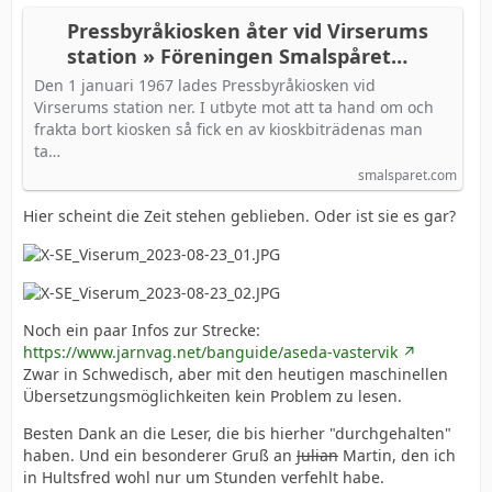
Pressbyråkiosken åter vid Virserums
station » Föreningen Smalspåret
Växjö-Västervik
Den 1 januari 1967 lades Pressbyråkiosken vid
Virserums station ner. I utbyte mot att ta hand om och
frakta bort kiosken så fick en av kioskbiträdenas man
ta…
smalsparet.com
Hier scheint die Zeit stehen geblieben. Oder ist sie es gar?
Noch ein paar Infos zur Strecke:
https://www.jarnvag.net/banguide/aseda-vastervik
Zwar in Schwedisch, aber mit den heutigen maschinellen
Übersetzungsmöglichkeiten kein Problem zu lesen.
Besten Dank an die Leser, die bis hierher "durchgehalten"
haben. Und ein besonderer Gruß an
Julian
Martin, den ich
in Hultsfred wohl nur um Stunden verfehlt habe.