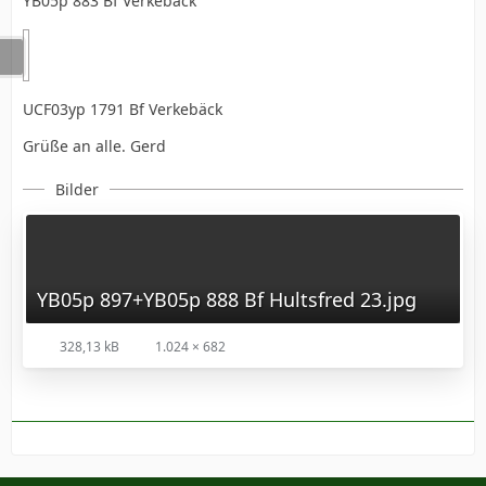
YB05p 883 Bf Verkebäck
UCF03yp 1791 Bf Verkebäck
Grüße an alle. Gerd
Bilder
YB05p 897+YB05p 888 Bf Hultsfred 23.jpg
328,13 kB
1.024 × 682