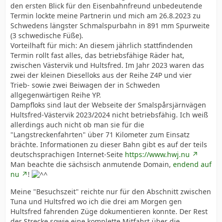
den ersten Blick für den Eisenbahnfreund unbedeutende
Termin lockte meine Partnerin und mich am 26.8.2023 zu
Schwedens längster Schmalspurbahn in 891 mm Spurweite
(3 schwedische Füße).
Vorteilhaft für mich: An diesem jährlich stattfindenden
Termin rollt fast alles, das betriebsfähige Räder hat,
zwischen Västervik und Hultsfred. Im Jahr 2023 waren das
zwei der kleinen Dieselloks aus der Reihe Z4P und vier
Trieb- sowie zwei Beiwagen der in Schweden
allgegenwärtigen Reihe YP.
Dampfloks sind laut der Webseite der Smalspårsjärnvägen
Hultsfred-Västervik 2023/2024 nicht betriebsfähig. Ich weiß
allerdings auch nicht ob man sie für die
"Langstreckenfahrten" über 71 Kilometer zum Einsatz
brächte. Informationen zu dieser Bahn gibt es auf der teils
deutschsprachigen Internet-Seite
https://www.hwj.nu
Man beachte die sächsisch anmutende Domain,
endend auf
nu
!
Meine "Besuchszeit" reichte nur für den Abschnitt zwischen
Tuna und Hultsfred wo ich die drei am Morgen gen
Hultsfred fahrenden Züge dokumentieren konnte. Der Rest
der Strecke sowie eine komplette Mitfahrt über die