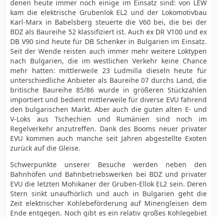
denen heute immer noch einige im Einsatz sind: von LEW
kam die elektrische Grubenlok EL2 und der Lokomotivbau
Karl-Marx in Babelsberg steuerte die V60 bei, die bei der
BDZ als Baureihe 52 klassifiziert ist. Auch ex DR V100 und ex
DB V90 sind heute für DB Schenker in Bulgarien im Einsatz.
Seit der Wende reisten auch immer mehr weitere Loktypen
nach Bulgarien, die im westlichen Verkehr keine Chance
mehr hatten: mittlerweile 23 Ludmilla dieseln heute für
unterschiedliche Anbieter als Baureihe 07 durchs Land, die
britische Baureihe 85/86 wurde in größeren Stückzahlen
importiert und bedient mittlerweile für diverse EVU fahrend
den bulgarischen Markt. Aber auch die guten alten E- und
V-Loks aus Tschechien und Rumänien sind noch im
Regelverkehr anzutreffen. Dank des Booms neuer privater
EVU kommen auch manche seit Jahren abgestellte Exoten
zurück auf die Gleise.
Schwerpunkte unserer Besuche werden neben den
Bahnhöfen und Bahnbetriebswerken bei BDZ und privater
EVU die letzten Mohikaner der Gruben-Ellok EL2 sein. Deren
Stern sinkt unaufhörlich und auch in Bulgarien geht die
Zeit elektrischer Kohlebeförderung auf Minengleisen dem
Ende entgegen. Noch gibt es ein relativ großes Kohlegebiet