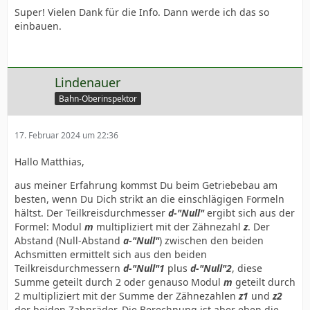
Super! Vielen Dank für die Info. Dann werde ich das so
einbauen.
Lindenauer
Bahn-Oberinspektor
17. Februar 2024 um 22:36
Hallo Matthias,
aus meiner Erfahrung kommst Du beim Getriebebau am
besten, wenn Du Dich strikt an die einschlägigen Formeln
hältst. Der Teilkreisdurchmesser
d-"Null"
ergibt sich aus der
Formel: Modul
m
multipliziert mit der Zähnezahl
z
. Der
Abstand (Null-Abstand
a-"Null"
) zwischen den beiden
Achsmitten ermittelt sich aus den beiden
Teilkreisdurchmessern
d-"Null"1
plus
d-"Null"2
, diese
Summe geteilt durch 2 oder genauso Modul
m
geteilt durch
2 multipliziert mit der Summe der Zähnezahlen
z1
und
z2
der beiden Zahnräder. Die Berechnung ist aber eben die