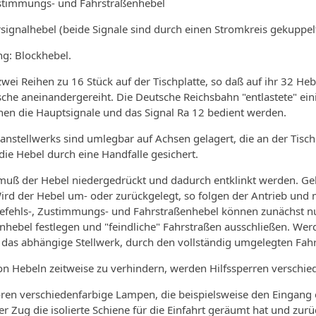
ustimmungs-­ und Fahrstraßenhebel
orsignalhebel (beide Signale sind durch einen Stromkreis gekuppel
ng: Blockhebel.
 zwei Reihen zu 16 Stück auf der Tischplatte, so daß auf ihr 32 He
he aneinan­dergereiht. Die Deutsche Reichsbahn "entla­stete" eini
nen die Hauptsignale und das Signal Ra 12 bedient werden.
anstellwerks sind umleg­bar auf Achsen gelagert, die an der Tisc
die Hebel durch eine Handfalle gesichert.
uß der Hebel niederge­drückt und dadurch entklinkt werden. Gek
ird der Hebel um­- oder zurückgelegt, so folgen der Antrieb und
­fehls-, Zustimmungs­- und Fahrstraßenhebel können zunächst nu
e­bel festlegen und "feindliche" Fahrstraßen ausschließen. Wer
das abhängige Stellwerk, durch den vollständig umgelegten Fahr
 Hebeln zeitweise zu verhindern, werden Hilfssperren verschie
en verschiedenfarbige Lampen, die beispielsweise den Eingang e
r Zug die isolierte Schiene für die Einfahrt geräumt hat und z