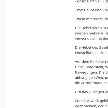
- grün: Befehls-, Z
- rot: Haupt­ und V
- weiß mit rotem Ri
Die Hebel sitzen in
wurden mehrere Tisc
verwendete, mit de
Die Hebel des Gasel
Endstellungen sind 
Vor dem Bedienen m
Hebel umgestellt, W
Bewegungen. Die Be
abhängigen Weichenh
die Zustim­mung an 
Um das Umlegen von
Zum Stellwerk gehör
oder melden, daß de