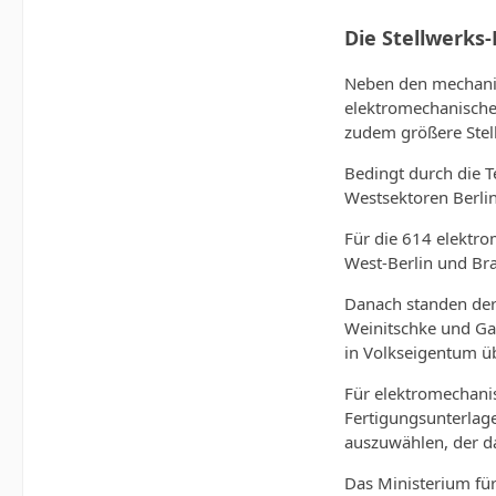
Die Stellwerks
Neben den mechanis
elektromechanische
zudem größere Stell
Bedingt durch die T
Westsektoren Berlin
Für die 614 elektro
West-Berlin und Bra
Danach standen der 
Weinitschke und Gas
in Volkseigentum üb
Für elektromechani
Fertigungsunterlage
auszuwählen, der d
Das Ministerium fü