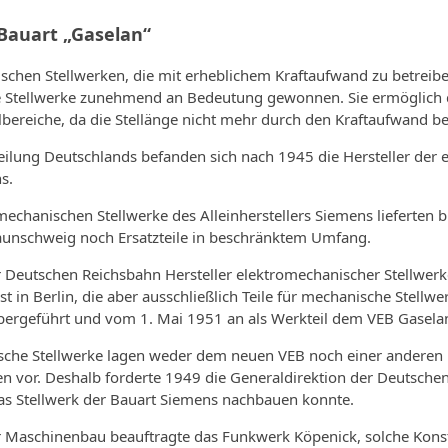
-Bauart „Gaselan“
chen Stellwerken, die mit erheblichem Kraftaufwand zu betreib
 Stellwerke zunehmend an Bedeutung gewonnen. Sie ermöglich du
bereiche, da die Stellänge nicht mehr durch den Kraftaufwand be
eilung Deutschlands befanden sich nach 1945 die Hersteller der
s.
mechani­schen Stellwerke des Alleinherstellers Siemens lieferten
un­schweig noch Ersatzteile in beschränktem Um­fang.
Deutschen Reichsbahn Hersteller elektromechanischer Stellwerke n
t in Berlin, die aber ausschließlich Teile für mechanische Stell
ergeführt und vom 1. Mai 1951 an als Werkteil dem VEB Gaselan 
­sche Stellwerke lagen weder dem neuen VEB noch einer anderen
n vor. Deshalb forderte 1949 die Generaldirektion der Deutschen
as Stell­werk der Bauart Siemens nachbauen konnte.
r Maschinenbau beauftrag­te das Funkwerk Köpenick, solche Kons