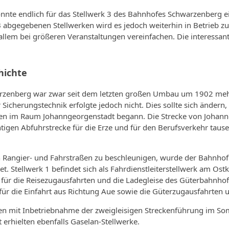
nnte endlich für das Stellwerk 3 des Bahnhofes Schwarzenberg e
abgegebenen Stellwerken wird es jedoch weiterhin in Betrieb zu 
llem bei größeren Veranstaltungen vereinfachen. Die interessant
hichte
zenberg war zwar seit dem letzten großen Umbau um 1902 mehr
Sicherungstechnik erfolgte jedoch nicht. Dies sollte sich änder
en im Raum Johanngeorgenstadt begann. Die Strecke von Johan
tigen Abfuhrstrecke für die Erze und für den Berufsverkehr taus
 Rangier- und Fahrstraßen zu beschleunigen, wurde der Bahnhof 
t. Stellwerk 1 befindet sich als Fahrdienstleiterstellwerk am Ostk
ür die Reisezugausfahrten und die Ladegleise des Güterbahnhofe
für die Einfahrt aus Richtung Aue sowie die Güterzugausfahrten
gen mit Inbetriebnahme der zweigleisigen Streckenführung im S
erhielten ebenfalls Gaselan-Stellwerke.