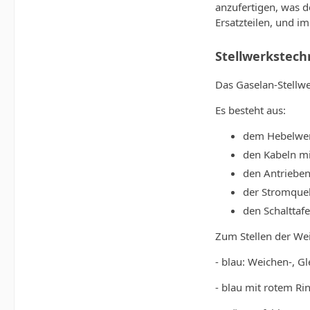
anzufertigen, was 
Ersatzteilen, und i
Stellwerkstech
Das Gaselan-Stellwe
Es besteht aus:
dem Hebelwer
den Kabeln m
den Antriebe
der Stromquel
den Schalttafe
Zum Stellen der Wei
- blau: Weichen­-, G
- blau mit rotem Ri