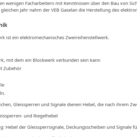
den wenigen Facharbeitern mit Kenntnissen über den Bau von Sic
m gleichen Jahr nahm der VEB Gaselan die Herstellung des elek­tr
nik
rk ist ein elektromechani­sches Zweireihenstellwerk.
k, mit dem ein Blockwerk verbunden sein kann
it Zubehör
n
le
ln.
chen, Gleissperren und Signale dienen Hebel, die nach ihrem Zw
leissperren- und Riegelhebel
ng: Hebel der Gleissperrsignale, Deckungsscheiben und Signale f