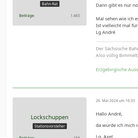
Bahn-Rat
Dann gibt es nur n
Beiträge
1.465
Mal sehen wie ich e
Ist vielleicht mal f
Lg André
Der Sächsische Bah
Also völlig Bimmel
Erzgebirgische Aus
26. Mai 2024 um 16:33
Hallo André,
Lockschuppen
da würde ich mich i
Stationsvorsteher
Lg, Axel
Beiträge
166