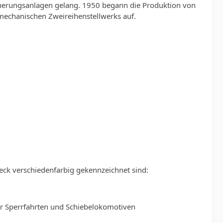
he­rungsanlagen gelang. 1950 begann die Pro­duktion von
omechanischen Zweireihenstellwerks auf.
eck verschiedenfarbig gekennzeichnet sind:
ür Sperrfahrten und Schiebeloko­motiven