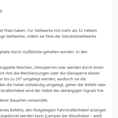
t)
bel Platz haben. Für Stellwerke mit mehr als 32 Hebeln
ge Stellwerke, indem sie Teile der Gleisbildstellwerke
hplat­te durch Gußblöcke gehalten werden. In den
up­pelte Weichen, Gleissperren usw. werden durch einen
 mit ihm die Weichenzungen oder die Gleissperre diesen
r bis zu 20° umgelegt wer­den, wodurch sie die
den die Hebel vollständig umgelegt, gehen der Befehl oder
straßenhebel wird der Hebel des abhängigen Signals frei.
dener Bauarten verwendet.
ines Befehls, den festgelegten Fahrstraßenhe­bel anzeigen
urückgeblockt werden kann (Lampen der Blockhebel – weiß