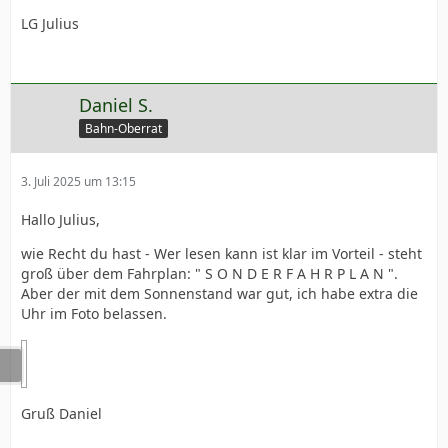
LG Julius
Daniel S.
Bahn-Oberrat
3. Juli 2025 um 13:15
Hallo Julius,
wie Recht du hast - Wer lesen kann ist klar im Vorteil - steht
groß über dem Fahrplan: " S O N D E R F A H R P L A N ".
Aber der mit dem Sonnenstand war gut, ich habe extra die
Uhr im Foto belassen.
Gruß Daniel