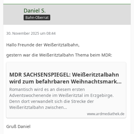
Daniel S.
Bahn-Oberrat
30. November 2025 um 08:44
Hallo Freunde der Weißeritztalbahn,
gestern war die Weißeritztalbahn Thema beim MDR:
MDR SACHSENSPIEGEL: Weißeritztalbahn
wird zum befahrbaren Weihnachtsmarkt
im Osterzgebirge - hier anschauen
Romantisch wird es an diesem ersten
Adventswochenende im Weißeritztal im Erzgebirge.
Denn dort verwandelt sich die Strecke der
Weißeritztalbahn zwischen…
www.ardmediathek.de
Gruß Daniel