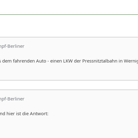
mpf-Berliner
s dem fahrenden Auto - einen LKW der Pressnitztalbahn in Werni
mpf-Berliner
 hier ist die Antwort: