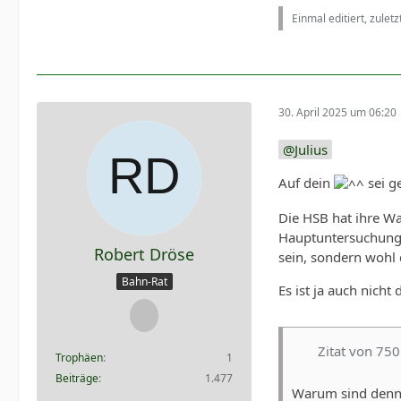
Einmal editiert, zulet
30. April 2025 um 06:20
Julius
Auf dein
sei g
Die HSB hat ihre W
Hauptuntersuchung a
Robert Dröse
sein, sondern wohl 
Bahn-Rat
Es ist ja auch nich
Zitat von 7
Trophäen
1
Beiträge
1.477
Warum sind denn s