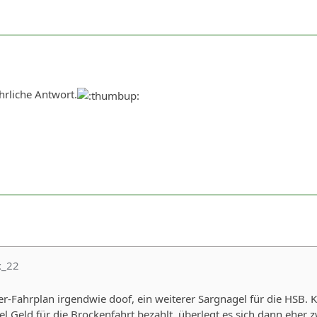
hrliche Antwort.
x_22
er-Fahrplan irgendwie doof, ein weiterer Sargnagel für die HSB. K
viel Geld für die Brockenfahrt bezahlt, überlegt es sich dann ehe