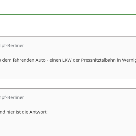
mpf-Berliner
s dem fahrenden Auto - einen LKW der Pressnitztalbahn in Werni
mpf-Berliner
 hier ist die Antwort: