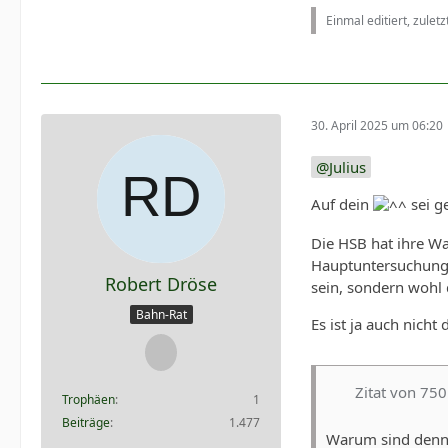
Einmal editiert, zulet
30. April 2025 um 06:20
Julius
Auf dein
sei g
Die HSB hat ihre W
Hauptuntersuchung a
Robert Dröse
sein, sondern wohl 
Bahn-Rat
Es ist ja auch nich
Zitat von 7
Trophäen
1
Beiträge
1.477
Warum sind denn s