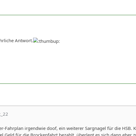
hrliche Antwort.
x_22
er-Fahrplan irgendwie doof, ein weiterer Sargnagel für die HSB. K
viel Geld für die Brockenfahrt bezahlt, überlegt es sich dann ehe