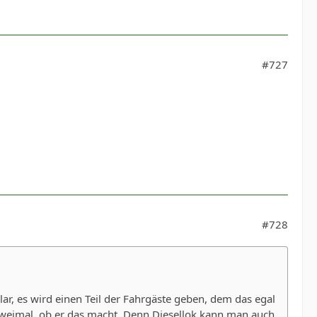
#727
#728
lar, es wird einen Teil der Fahrgäste geben, dem das egal
r zweimal, ob er das macht. Denn Diesellok kann man auch