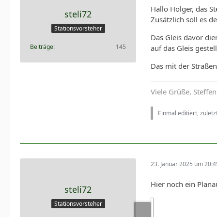
Hallo Holger, das S
steli72
Zusätzlich soll es 
Stationsvorsteher
Das Gleis davor di
Beiträge
145
auf das Gleis geste
Das mit der Straßenb
Viele Grüße, Steffen
Einmal editiert, zulet
23. Januar 2025 um 20:4
Hier noch ein Plana
steli72
Stationsvorsteher