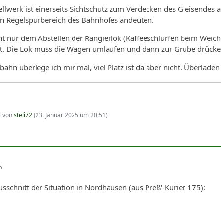
tellwerk ist einerseits Sichtschutz zum Verdecken des Gleisendes
den Regelspurbereich des Bahnhofes andeuten.
ent nur dem Abstellen der Rangierlok (Kaffeeschlürfen beim Wei
llt. Die Lok muss die Wagen umlaufen und dann zur Grube drücke
ahn überlege ich mir mal, viel Platz ist da aber nicht. Überladen 
zt von
steli72
(
23. Januar 2025 um 20:51
)
5
usschnitt der Situation in Nordhausen (aus Preß'-Kurier 175):