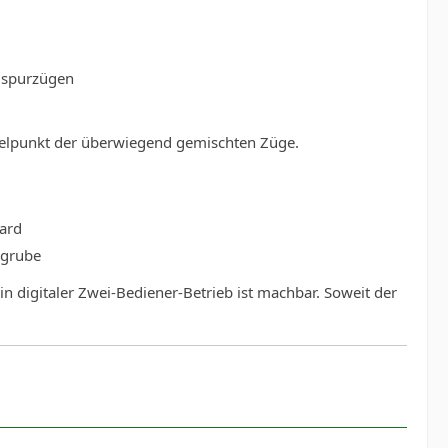
alspurzügen
/ Zielpunkt der überwiegend gemischten Züge.
yard
kgrube
n digitaler Zwei-Bediener-Betrieb ist machbar. Soweit der