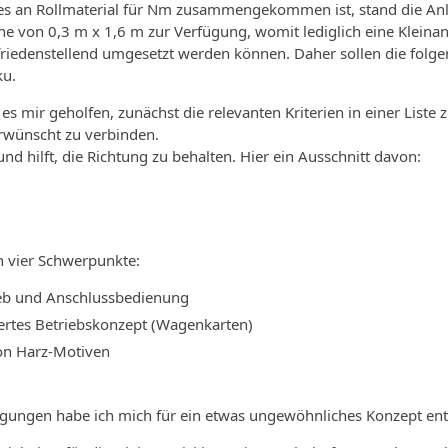
s an Rollmaterial für Nm zusammengekommen ist, stand die Anla
e von 0,3 m x 1,6 m zur Verfügung, womit lediglich eine Kleinanl
iedenstellend umgesetzt werden können. Daher sollen die folgen
ku.
 es mir geholfen, zunächst die relevanten Kriterien in einer Li
 erwünscht zu verbinden.
und hilft, die Richtung zu behalten. Hier ein Ausschnitt davon:
h vier Schwerpunkte:
ieb und Anschlussbedienung
iertes Betriebskonzept (Wagenkarten)
n Harz-Motiven
gungen habe ich mich für ein etwas ungewöhnliches Konzept ent