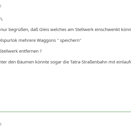
7
n,
 nur begrüßen, daß Gleis welches am Stellwerk einschwenkt könnt
elspurlok mehrere Waggons " speichern"
 Stellwerk entfernen ?
inter den Bäumen könnte sogar die Tatra-Straßenbahn mit einlaufe
9