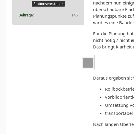
nachdem nun einige
Stationsvorsteher
überschaubare Fläch
Beiträge
145
Planungspunkte zufr
wird es eine Baudo
Für die Planung hat
nicht nötig / nicht
Das bringt Klarheit 
Daraus ergaben sic
Rollbockbetr
vorbildorient
Umsetzung vo
transportabel
Nach langen Überle