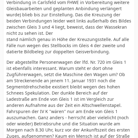
Verbindung in Carlsfeld vom FHWE in Vorbereitung weitere
Gleisbauarbeiten und geplanten Anbindung verlängert
wurde) blieb bis zur Einstellung. Das die Kreuzung der
beiden Verbindungen leider weit links außerhalb des Bildes
zwischen Gleis 3 und 4 liegt, beweist, dass der Wassekran
nicht zu sehen ist. Der
stand nämlich genau in Höhe der Kreuzungsstelle. Auf alle
Fälle nun wegen des Stellbocks im Gleis 4 der zweite und
datierte Bildbeleg zur doppelten Geisverbindung.
Der abgestellte Personenwagen der lfd. Nr. 720 im Gleis 1
ist ebenfalls interessant. Warum steht er dort ohne
Zugführerwagen, setzt die Maschine den Wagen um? Ob
am Streckenende an jenem 11. Januar 1931 noch die
Segmentdrehscheibe existiert bleibt wegen des hohen
Schnees Spekulation. Der dunkle Bereich auf der
Ladestraße am Ende von Gleis 1 ist im Vergleich zur
anderen Aufnahme aus der Zeit ein Altschwellenstapel.
Fahrspuren der IV K "wären" nur am Ende von Gleis 1
auszumachen. Ganz anders - herrscht aber vielelicht (noch
oder wieder) Betriebsruhe und die Situation wurde am
Morgen nach 8.30 Uhr, kurz vor der Ankunftszeit des ersten
Zuges, aufgenommen? Kaum ein Mensch ist auf der Straße