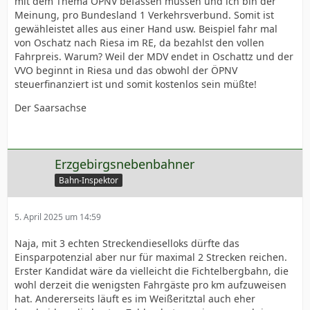
mit dem Thema ÖPNV befassen müssen und ich bin der
Meinung, pro Bundesland 1 Verkehrsverbund. Somit ist
gewähleistet alles aus einer Hand usw. Beispiel fahr mal
von Oschatz nach Riesa im RE, da bezahlst den vollen
Fahrpreis. Warum? Weil der MDV endet in Oschattz und der
VVO beginnt in Riesa und das obwohl der ÖPNV
steuerfinanziert ist und somit kostenlos sein müßte!
Der Saarsachse
Erzgebirgsnebenbahner
Bahn-Inspektor
5. April 2025 um 14:59
Naja, mit 3 echten Streckendieselloks dürfte das
Einsparpotenzial aber nur für maximal 2 Strecken reichen.
Erster Kandidat wäre da vielleicht die Fichtelbergbahn, die
wohl derzeit die wenigsten Fahrgäste pro km aufzuweisen
hat. Andererseits läuft es im Weißeritztal auch eher