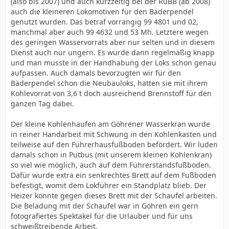
(also bis 2007) und auch kurzzeitig bei der RüBB (ab 2008)
auch die kleineren Lokomotiven für den Bäderpendel
genutzt wurden. Das betraf vorrangig 99 4801 und 02,
manchmal aber auch 99 4632 und 53 Mh. Letztere wegen
des geringen Wasservorrats aber nur selten und in diesem
Dienst auch nur ungern. Es wurde dann regelmäßig knapp
und man musste in der Handhabung der Loks schon genau
aufpassen. Auch damals bevorzugten wir für den
Bäderpendel schon die Neubauloks, hatten sie mit ihrem
Kohlevorrat von 3,6 t doch ausreichend Brennstoff für den
ganzen Tag dabei.
Der kleine Kohlenhaufen am Göhrener Wasserkran wurde
in reiner Handarbeit mit Schwung in den Kohlenkasten und
teilweise auf den Führerhausfußboden befördert. Wir luden
damals schon in Putbus (mit unserem kleinen Kohlenkran)
so viel wie möglich, auch auf dem Führerstandsfußboden.
Dafür wurde extra ein senkrechtes Brett auf dem Fußboden
befestigt, womit dem Lokführer ein Standplatz blieb. Der
Heizer konnte gegen dieses Brett mit der Schaufel arbeiten.
Die Beladung mit der Schaufel war in Göhren ein gern
fotografiertes Spektakel für die Urlauber und für uns
schweißtreibende Arbeit.