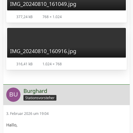
IMG_20240810_161049.jpg
377,24 kB
768 × 1.024
IMG_20240810_160916.jpg
316,41 kB
1.024 × 768
Burghard
Stationsvorsteher
3. Februar 2026 um 19:04
Hallo,