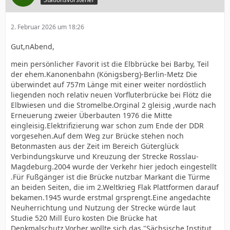
2. Februar 2026 um 18:26
Gut,nAbend,
mein persönlicher Favorit ist die Elbbrücke bei Barby, Teil
der ehem.Kanonenbahn (Königsberg)-Berlin-Metz Die
überwindet auf 757m Länge mit einer weiter nordöstlich
liegenden noch relativ neuen Vorfluterbrücke bei Flötz die
Elbwiesen und die Stromelbe.Orginal 2 gleisig ,wurde nach
Erneuerung zweier Überbauten 1976 die Mitte
eingleisig.Elektrifizierung war schon zum Ende der DDR
vorgesehen.Auf dem Weg zur Brücke stehen noch
Betonmasten aus der Zeit im Bereich Güterglück
Verbindungskurve und Kreuzung der Strecke Rosslau-
Magdeburg.2004 wurde der Verkehr hier jedoch eingestellt
.Für Fußgänger ist die Brücke nutzbar Markant die Türme
an beiden Seiten, die im 2.Weltkrieg Flak Plattformen darauf
bekamen.1945 wurde erstmal grsprengt.Eine angedachte
Neuherrichtung und Nutzung der Strecke würde laut
Studie 520 Mill Euro kosten Die Brücke hat
Denkmalschutz.Vorher wollte sich das "Sächsische Institut