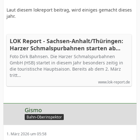
Laut diesem lokreport beitrag, wird einiges gemacht dieses
jahr.
LOK Report - Sachsen-Anhalt/Thüringen:
Harzer Schmalspurbahnen starten ab
dem 2. März früher in die Sommersaison
Foto Dirk Bahnsen. Die Harzer Schmalspurbahnen
GmbH (HSB) startet in diesem Jahr besonders zeitig in
die touristische Hauptsaison. Bereits ab dem 2. März
tritt…
www.lok-report.de
Gismo
Bahn-Oberinspektor
1. März 2026 um 05:58