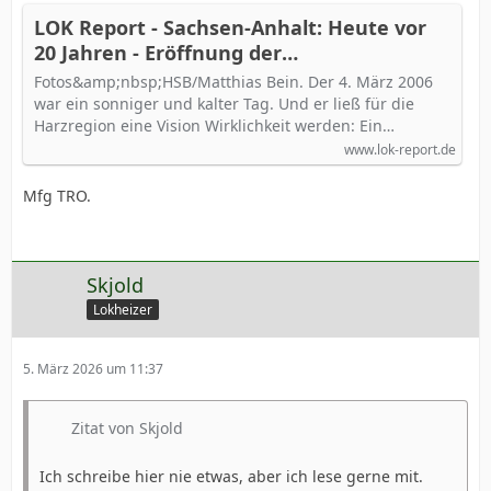
LOK Report - Sachsen-Anhalt: Heute vor
20 Jahren - Eröffnung der
Streckenverlängerung nach Quedlinburg
Fotos&amp;nbsp;HSB/Matthias Bein. Der 4. März 2006
war ein sonniger und kalter Tag. Und er ließ für die
Harzregion eine Vision Wirklichkeit werden: Ein…
www.lok-report.de
Mfg TRO.
Skjold
Lokheizer
5. März 2026 um 11:37
Zitat von Skjold
Ich schreibe hier nie etwas, aber ich lese gerne mit.