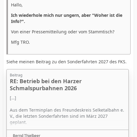
Hallo,
Ich wiederhole mich nur ungern, aber "Woher ist die
Info?".
Von einer Pressemitteilung oder vom Stammtisch?
Mfg TRO.
Siehe meinen Beitrag zu den Sonderfahrten 2027 des FKS.
Beitrag
RE: Betrieb bei den Harzer
Schmalspurbahnen 2026
[…]
Aus dem Terminplan des Freundeskreis Selketalbahn e.
V., die letzten Sonderfahrten sind im März 2027
geplant.
https://www.selketalbahn.de/termine.htm
Bernd Thielbeer