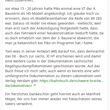
Hallo zusammen,
vor etwa 15 - 20 Jahren hatte Piko einmal eine VT der 4.
Bauserie als H0-Modell angekündigt. Ich glaube mich zu
erinnern, dass im Modelleisenbahner die Rede von 89 283
war. Daraus ist leider nie etwas geworden - vielleicht, weil
man erst nach der Ankündigung festgestellt hatte, dass
auch das Fahrwerk einer Neukonstruktion bedurft hätte, da
es doch erheblich von dem der 3. Bauserie abweicht, die
man ja bekanntlich bei Piko im Programm hat / hatte.
Tom wies in seiner Antwort (#8) darauf hin, dass demnächst
das EK - Buch zur sächs. XI HT erscheinen wird und damit
eine weitere Lücke in der Dokumentation sächsischer
Regelspurdampflokomotiven geschlossen würde. Auf das
Buch freue ich mich sehr, auch wenn es bereits eine sehr
umfangreiche Dokumentation zu diesen Lokomotiven vom
Verlag Herdam gibt:
https://bahnbuch.de/schwere-brocke…
derlokomotiven/
Ein herzliches Dankeschön geht hiermit auch an Manfred
Meyer, der uns hier immer wieder mit Fotoschätzen seines
Vaters verwöhnt.