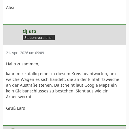
Umstände und die Mannschaft hat trotzdem
Alex
angepackt und das Geleistete bis zu jetzigen Zustand
kann sich sehen lassen. Deshalb sage ich vielen Dank
für Euren Einsatz Mitarbeiter der neuen Jagsttalbahn.
djlars
!!!alles Ehrenamtler!!!.
Stationsvorsteher
Denkt bitte daran das derlei Kritik auch verletzen und
die erbrachte Leistung bisher, herabwürdigen kann.
21. April 2026 um 09:09
Hallo zusammen,
Gruß Gerhard.
kann mir zufällig einer in diesem Kreis beantworten, um
welche Wagen es sich handelt, die an der Einfahrtsweiche
an der Austraße stehen. Da scheint laut Google Maps ein
kein Gleisanschlusses zu bestehen. Sieht aus wie ein
Arbeitsvorrat.
Gruß Lars