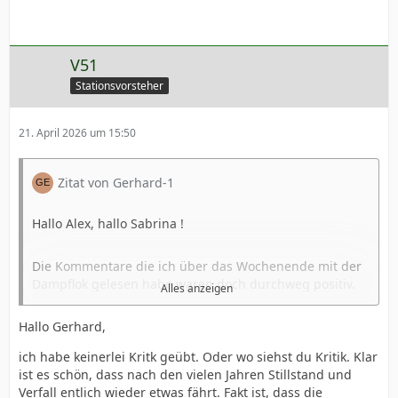
V51
Stationsvorsteher
21. April 2026 um 15:50
Zitat von Gerhard-1
Hallo Alex, hallo Sabrina !
Die Kommentare die ich über das Wochenende mit der
Dampflok gelesen habe waren doch durchweg positiv.
Alles anzeigen
Hallo Gerhard,
Es gilt doch der Grundsatz: man kann nur eine Sache zu
einer Zeit machen. Man denke an die widrigen
ich habe keinerlei Kritk geübt. Oder wo siehst du Kritik. Klar
Umstände und die Mannschaft hat trotzdem
ist es schön, dass nach den vielen Jahren Stillstand und
Verfall entlich wieder etwas fährt. Fakt ist, dass die