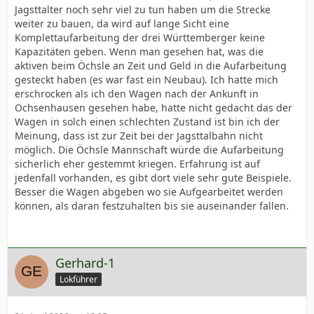
angepackt und das Geleistete bis zu jetzigen Zustand
Jagsttalter noch sehr viel zu tun haben um die Strecke
kann sich sehen lassen. Deshalb sage ich vielen Dank
weiter zu bauen, da wird auf lange Sicht eine
für Euren Einsatz Mitarbeiter der neuen Jagsttalbahn.
Komplettaufarbeitung der drei Württemberger keine
!!!alles Ehrenamtler!!!.
Kapazitäten geben. Wenn man gesehen hat, was die
aktiven beim Öchsle an Zeit und Geld in die Aufarbeitung
gesteckt haben (es war fast ein Neubau). Ich hatte mich
Denkt bitte daran das derlei Kritik auch verletzen und
erschrocken als ich den Wagen nach der Ankunft in
die erbrachte Leistung bisher, herabwürdigen kann.
Ochsenhausen gesehen habe, hatte nicht gedacht das der
Wagen in solch einen schlechten Zustand ist bin ich der
Gruß Gerhard.
Meinung, dass ist zur Zeit bei der Jagsttalbahn nicht
möglich. Die Öchsle Mannschaft würde die Aufarbeitung
sicherlich eher gestemmt kriegen. Erfahrung ist auf
jedenfall vorhanden, es gibt dort viele sehr gute Beispiele.
Besser die Wagen abgeben wo sie Aufgearbeitet werden
können, als daran festzuhalten bis sie auseinander fallen.
Gerhard-1
Lokführer