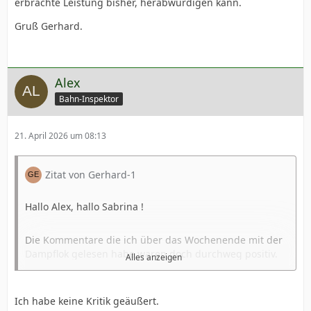
erbrachte Leistung bisher, herabwürdigen kann.
Gruß Gerhard.
Alex
Bahn-Inspektor
21. April 2026 um 08:13
Zitat von Gerhard-1
Hallo Alex, hallo Sabrina !
Die Kommentare die ich über das Wochenende mit der
Dampflok gelesen habe waren doch durchweg positiv.
Alles anzeigen
Es gilt doch der Grundsatz: man kann nur eine Sache zu
Ich habe keine Kritik geäußert.
einer Zeit machen. Man denke an die widrigen