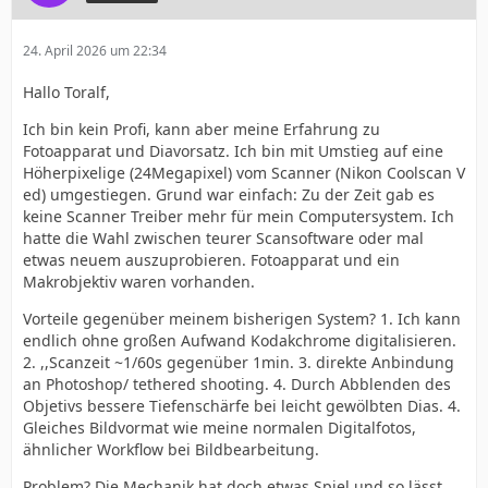
24. April 2026 um 22:34
Hallo Toralf,
Ich bin kein Profi, kann aber meine Erfahrung zu
Fotoapparat und Diavorsatz. Ich bin mit Umstieg auf eine
Höherpixelige (24Megapixel) vom Scanner (Nikon Coolscan V
ed) umgestiegen. Grund war einfach: Zu der Zeit gab es
keine Scanner Treiber mehr für mein Computersystem. Ich
hatte die Wahl zwischen teurer Scansoftware oder mal
etwas neuem auszuprobieren. Fotoapparat und ein
Makrobjektiv waren vorhanden.
Vorteile gegenüber meinem bisherigen System? 1. Ich kann
endlich ohne großen Aufwand Kodakchrome digitalisieren.
2. ,,Scanzeit ~1/60s gegenüber 1min. 3. direkte Anbindung
an Photoshop/ tethered shooting. 4. Durch Abblenden des
Objetivs bessere Tiefenschärfe bei leicht gewölbten Dias. 4.
Gleiches Bildvormat wie meine normalen Digitalfotos,
ähnlicher Workflow bei Bildbearbeitung.
Problem? Die Mechanik hat doch etwas Spiel und so lässt