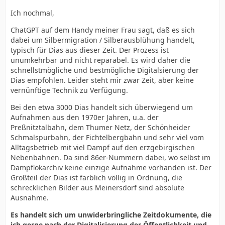
Ich nochmal,
ChatGPT auf dem Handy meiner Frau sagt, daß es sich
dabei um Silbermigration / Silberausblühung handelt,
typisch für Dias aus dieser Zeit. Der Prozess ist
unumkehrbar und nicht reparabel. Es wird daher die
schnellstmögliche und bestmögliche Digitalsierung der
Dias empfohlen. Leider steht mir zwar Zeit, aber keine
vernünftige Technik zu Verfügung.
Bei den etwa 3000 Dias handelt sich überwiegend um
Aufnahmen aus den 1970er Jahren, u.a. der
Preßnitztalbahn, dem Thumer Netz, der Schönheider
Schmalspurbahn, der Fichtelbergbahn und sehr viel vom
Alltagsbetrieb mit viel Dampf auf den erzgebirgischen
Nebenbahnen. Da sind 86er-Nummern dabei, wo selbst im
Dampflokarchiv keine einzige Aufnahme vorhanden ist. Der
Großteil der Dias ist farblich völlig in Ordnung, die
schrecklichen Bilder aus Meinersdorf sind absolute
Ausnahme.
Es handelt sich um unwiderbringliche Zeitdokumente, die
ich gerne nach der Digitalisierung der Öffentlichkeit und