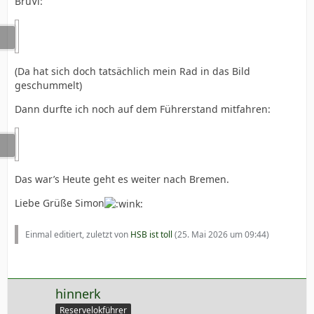
BruVi:
(Da hat sich doch tatsächlich mein Rad in das Bild
geschummelt)
Dann durfte ich noch auf dem Führerstand mitfahren:
Das war’s Heute geht es weiter nach Bremen.
Liebe Grüße Simon
Einmal editiert, zuletzt von
HSB ist toll
(
25. Mai 2026 um 09:44
)
hinnerk
Reservelokführer