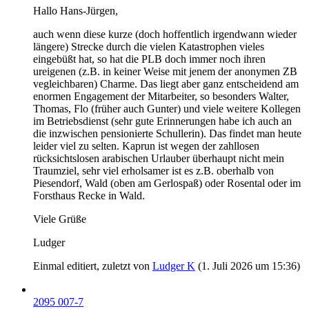
Hallo Hans-Jürgen,
auch wenn diese kurze (doch hoffentlich irgendwann wieder
längere) Strecke durch die vielen Katastrophen vieles
eingebüßt hat, so hat die PLB doch immer noch ihren
ureigenen (z.B. in keiner Weise mit jenem der anonymen ZB
vegleichbaren) Charme. Das liegt aber ganz entscheidend am
enormen Engagement der Mitarbeiter, so besonders Walter,
Thomas, Flo (früher auch Gunter) und viele weitere Kollegen
im Betriebsdienst (sehr gute Erinnerungen habe ich auch an
die inzwischen pensionierte Schullerin). Das findet man heute
leider viel zu selten. Kaprun ist wegen der zahllosen
rücksichtslosen arabischen Urlauber überhaupt nicht mein
Traumziel, sehr viel erholsamer ist es z.B. oberhalb von
Piesendorf, Wald (oben am Gerlospaß) oder Rosental oder im
Forsthaus Recke in Wald.
Viele Grüße
Ludger
Einmal editiert, zuletzt von
Ludger K
(
1. Juli 2026 um 15:36
)
2095 007-7