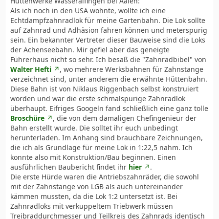
Hüttenwerke Wasseralfingen bei Aalen:
Als ich noch in den USA wohnte, wollte ich eine
Echtdampfzahnradlok für meine Gartenbahn. Die Lok sollte
auf Zahnrad und Adhäsion fahren können und meterspurig
sein. Ein bekannter Vertreter dieser Bauweise sind die Loks
der Achenseebahn. Mir gefiel aber das geneigte
Führerhaus nicht so sehr. Ich besaß die "Zahnradbibel" von
Walter Hefti
, wo mehrere Werksbahnen für Zahnstange
verzeichnet sind, unter anderem die erwähnte Hüttenbahn.
Diese Bahn ist von Niklaus Riggenbach selbst konstruiert
worden und war die erste schmalspurige Zahnradlok
überhaupt. Eifriges Googeln fand schließlich eine ganz tolle
Broschüre
, die von dem damaligen Chefingenieur der
Bahn erstellt wurde. Die solltet ihr euch unbedingt
herunterladen. Im Anhang sind brauchbare Zeichnungen,
die ich als Grundlage für meine Lok in 1:22,5 nahm. Ich
konnte also mit Konstruktion/Bau beginnen. Einen
ausführlichen Baubericht findet ihr
hier
.
Die erste Hürde waren die Antriebszahnräder, die sowohl
mit der Zahnstange von LGB als auch untereinander
kämmen mussten, da die Lok 1:2 untersetzt ist. Bei
Zahnradloks mit verkuppeltem Triebwerk müssen
Treibraddurchmesser und Teilkreis des Zahnrads identisch