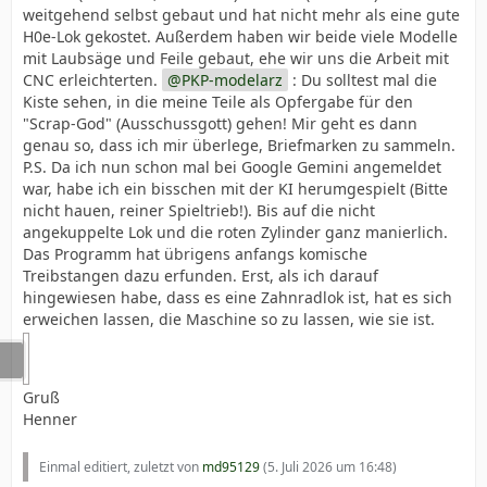
weitgehend selbst gebaut und hat nicht mehr als eine gute
H0e-Lok gekostet. Außerdem haben wir beide viele Modelle
mit Laubsäge und Feile gebaut, ehe wir uns die Arbeit mit
CNC erleichterten.
PKP-modelarz
: Du solltest mal die
Kiste sehen, in die meine Teile als Opfergabe für den
"Scrap-God" (Ausschussgott) gehen! Mir geht es dann
genau so, dass ich mir überlege, Briefmarken zu sammeln.
P.S. Da ich nun schon mal bei Google Gemini angemeldet
war, habe ich ein bisschen mit der KI herumgespielt (Bitte
nicht hauen, reiner Spieltrieb!). Bis auf die nicht
angekuppelte Lok und die roten Zylinder ganz manierlich.
Das Programm hat übrigens anfangs komische
Treibstangen dazu erfunden. Erst, als ich darauf
hingewiesen habe, dass es eine Zahnradlok ist, hat es sich
erweichen lassen, die Maschine so zu lassen, wie sie ist.
Gruß
Henner
Einmal editiert, zuletzt von
md95129
(
5. Juli 2026 um 16:48
)