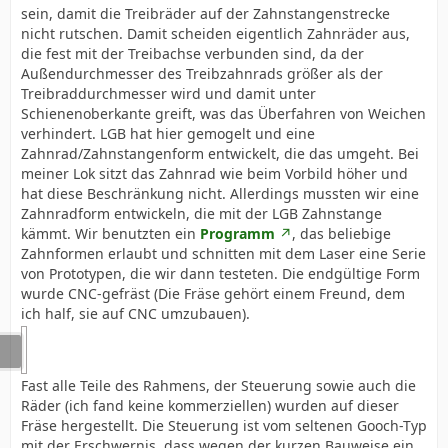
sein, damit die Treibräder auf der Zahnstangenstrecke
nicht rutschen. Damit scheiden eigentlich Zahnräder aus,
die fest mit der Treibachse verbunden sind, da der
Außendurchmesser des Treibzahnrads größer als der
Treibraddurchmesser wird und damit unter
Schienenoberkante greift, was das Überfahren von Weichen
verhindert. LGB hat hier gemogelt und eine
Zahnrad/Zahnstangenform entwickelt, die das umgeht. Bei
meiner Lok sitzt das Zahnrad wie beim Vorbild höher und
hat diese Beschränkung nicht. Allerdings mussten wir eine
Zahnradform entwickeln, die mit der LGB Zahnstange
kämmt. Wir benutzten ein
Programm
, das beliebige
Zahnformen erlaubt und schnitten mit dem Laser eine Serie
von Prototypen, die wir dann testeten. Die endgültige Form
wurde CNC-gefräst (Die Fräse gehört einem Freund, dem
ich half, sie auf CNC umzubauen).
Fast alle Teile des Rahmens, der Steuerung sowie auch die
Räder (ich fand keine kommerziellen) wurden auf dieser
Fräse hergestellt. Die Steuerung ist vom seltenen Gooch-Typ
mit der Erschwernis, dass wegen der kurzen Bauweise ein