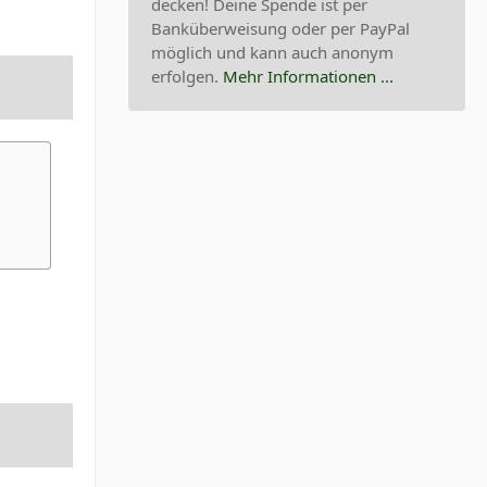
decken! Deine Spende ist per
Banküberweisung oder per PayPal
möglich und kann auch anonym
erfolgen.
Mehr Informationen ...