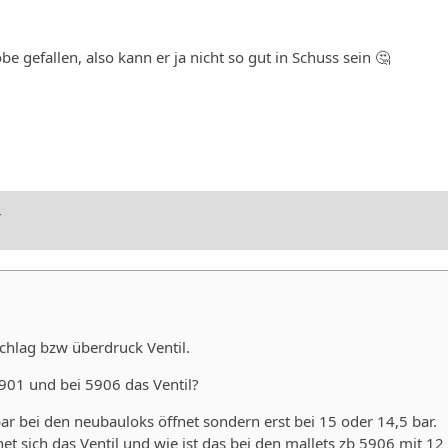
e gefallen, also kann er ja nicht so gut in Schuss sein 🤔
4
schlag bzw überdruck Ventil.
5901 und bei 5906 das Ventil?
bar bei den neubauloks öffnet sondern erst bei 15 oder 14,5 bar.
 sich das Ventil und wie ist das bei den mallets zb 5906 mit 12