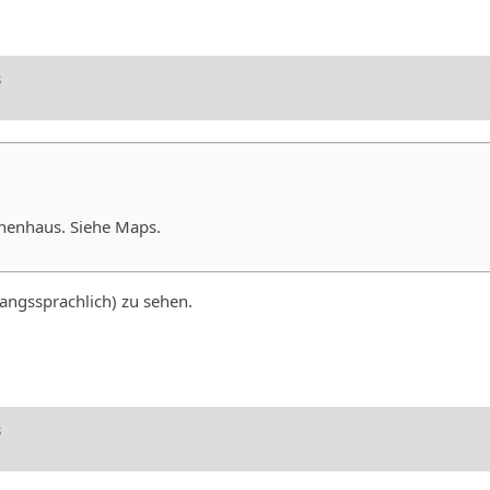
3
nenhaus. Siehe Maps.
angssprachlich) zu sehen.
3